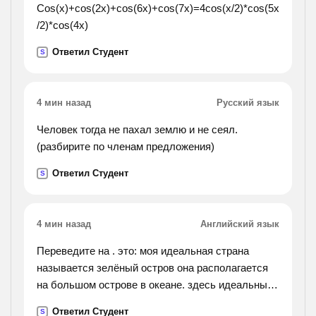
Cos(x)+cos(2x)+cos(6x)+cos(7x)=4cos(x/2)*cos(5x
/2)*cos(4x)
Ответил Студент
S
4 мин назад
Русский язык
Человек тогда не пахал землю и не сеял.
(разбирите по членам предложения)
Ответил Студент
S
4 мин назад
Английский язык
Переведите на . это: моя идеальная страна
называется зелёный остров она располагается
на большом острове в океане. здесь идеальный
климат. it doesn’t usually get very cold in the winter
Ответил Студент
S