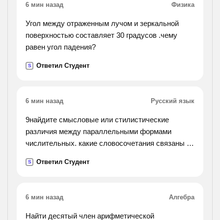
6 мин назад
Физика
светит ярко круглый год. снег есть только в
горах. часто, люди проводят там лыжные
Угол между отраженным лучом и зеркальной
соревнования. ещё люди любят плавать в океане
поверхностью составляет 30 градусов .чему
и загорать на пляже. вот от она, наша страна
равен угол падения?
мечты. возможно, это когда-нибудь станет
реально.
Ответил Студент
S
6 мин назад
Русский язык
9найдите смысловые или стилистические
различия между параллельными формами
числительных. какие словосочетания связаны с
нарушением норм употребления числительных?
Ответил Студент
S
трое солдат — три солдата, четверо девушек —
четыре
девушки, семеро козлят — семь козлят, двое
6 мин назад
Алгебра
профессоров — два профессора, к обоим
друзьям — к двум друзьям,
Найти десятый член арифметической