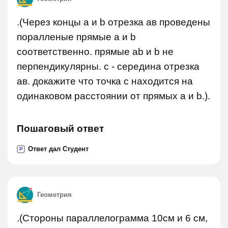
.(Через концы a и b отрезка ав проведены
поралленые прямые a и b
соответственно. прямые ab и b не
перпендикулярны. c - середина отрезка
ав. докажите что точка с находится на
одинаковом расстоянии от прямых a и b.).
Пошаговый ответ
Ответ дал Студент
P
Геометрия
.(Стороны параллелограмма 10см и 6 см,