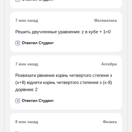
7 мин назад
Математика
Решить двучленные уравнения: z в кубе + 1=0
Ответил Студент
S
7 мин назад
Алгебра
Розвязати рівняння корінь четвертого степеня з
(х+8) відняти корінь четвертого степення з (х-8)
дорівнює 2
Ответил Студент
S
8 мин назад
Физика