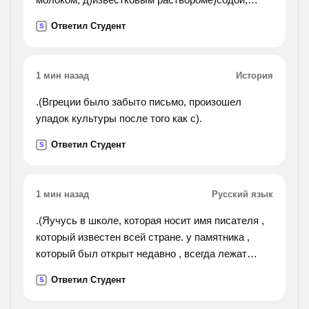
ж)поташом; з)едким натром; и)едким кали?
Ответил Студент
S
1 мин назад
История
.(Вгреции было забыто письмо, произошел
упадок культуры после того как с).
Ответил Студент
S
1 мин назад
Русский язык
.(Яучусь в школе, которая носит имя писателя ,
который известен всей стране. у памятника ,
который был открыт недавно , всегда лежат
цветы , которые приносят дети и взрослые. я
Ответил Студент
S
прочитала книгу , в которой рассказывается о
городе ,