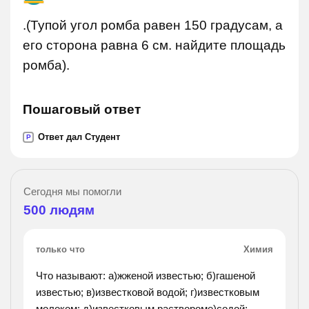
.(Тупой угол ромба равен 150 градусам, а
его сторона равна 6 см. найдите площадь
ромба).
Пошаговый ответ
Ответ дал Студент
P
Сегодня мы помогли
500
людям
только что
Химия
Что называют: а)жженой известью; б)гашеной
известью; в)известковой водой; г)известковым
молоком; д)известковым раствороме)содой;