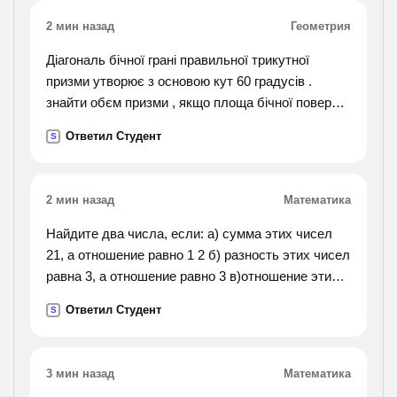
в котором моё детство . отредактировать
2 мин назад
Геометрия
отрывки. какие устранения речевых недочётов
вы выбрали? всегда ли возможна замена
Діагональ бічної грані правильної трикутної
придаточного определительного предложения
призми утворює з основою кут 60 градусів .
причастным оборотом?).
знайти обєм призми , якщо площа бічної поверхні
призми 36корінь 3 см
Ответил Студент
S
2 мин назад
Математика
Найдите два числа, если: а) сумма этих чисел
21, а отношение равно 1 2 б) разность этих чисел
равна 3, а отношение равно 3 в)отношение этих
чисел равно 1 1 2 а разность 1,56 г) отношение
Ответил Студент
S
этих чисел 5 6 а разность равна 5
3 мин назад
Математика