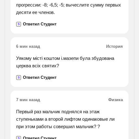
прогрессии: -8; -6,5; -5; вычеслите сумму первых
десяти ее членов.
Ответил Студент
S
6 мин назад
История
Уякому місті коштом і.мазепи була збудована
церква всіх святих?
Ответил Студент
S
7 мин назад
Физика
Первый раз мальчик поднялся на этаж
ступеньками а второй лифтом одинаковые ли
при этом работы совершил мальчик? ?
Ответил Студент
S