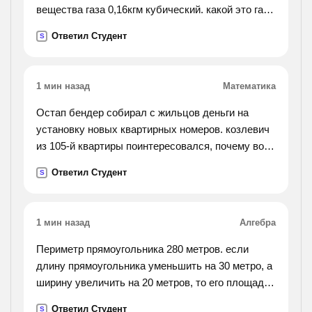
вещества газа 0,16кгм кубический. какой это газ!
решите !).
Ответил Студент
S
1 мин назад
Математика
Остап бендер собирал с жильцов деньги на
установку новых квартирных номеров. козлевич
из 105-й квартиры поинтересовался, почему во
втором подъезде надо собрать денег на 40
Ответил Студент
S
больше, чем в первом, хотя квартир там и тут
поровну.
не растерявшись, остап объяснил, что за
1 мин назад
Алгебра
двузначные номера приходится платить вдвое, а
за трехзначные – втрое больше, чем за
Периметр прямоугольника 280 метров. если
однозначные. сколько квартир в подъезде?
длину прямоугольника уменьшить на 30 метро, а
ширину увеличить на 20 метров, то его площадь
уменьшится на 300 метров квадратных. найти
Ответил Студент
S