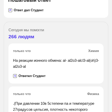
Пошаговый ответ
Ответ дал Студент
P
Сегодня мы помогли
266
людям
только что
Химия
На реакции ионного обмена: al- al2o3-alcl3-al(oh)3-
al2o3-al
Ответил Студент
S
только что
Физика
.(При давлении 10в 5степени па и температуре
27градусов цельсия, плотность некоторого