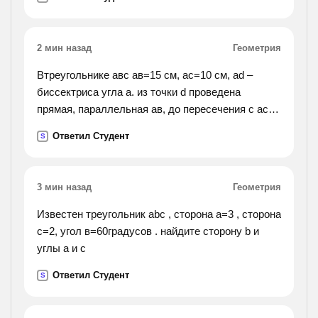
длину и ширину данного прямоугольника.
2 мин назад
Геометрия
Втреугольнике aвс ав=15 см, ас=10 см, аd –
биссектриса угла a. из точки d проведена
прямая, параллельная aв, до пересечения с aс в
точке е. найти ae, ес и dе.
Ответил Студент
S
3 мин назад
Геометрия
Известен треугольник abc , сторона а=3 , сторона
c=2, угол в=60градусов . найдите сторону b и
углы а и с
Ответил Студент
S