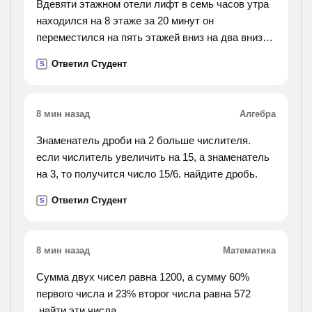
Вдевяти этажном отели лифт в семь часов утра
находился на 8 этаже за 20 минут он
переместился на пять этажей вниз на два вниз
на 7 вверх на5 вниз на 4 вверх на 3 вниз на 2
Ответил Студент
S
вниз на каком этаже лифт ноходится после всех
изминений ?
какой путь лифт за 20 минут если высота одного
8 мин назад
Алгебра
этажа 2.7 метра?
Знаменатель дроби на 2 больше числителя.
если числитель увеличить на 15, а знаменатель
на 3, то получится число 15/6. найдите дробь.
Ответил Студент
S
8 мин назад
Математика
Сумма двух чисел равна 1200, а сумму 60%
первого числа и 23% второг числа равна 572
.найти эти числа