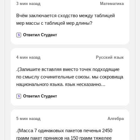
3 мин назад
Математика
Вчём заключается сходство между таблицей
мер массы с таблицей мер длины?
Ответил Студент
S
4 мин назад
Русский язык
.(Запишите вставляя вместо точек подходящие
по смыслу сочинительные союзы. мы сокровища
национального языка. язык несказанно
богат,.пушкин, гоголь, черпали в языке народную
Ответил Студент
S
мудрость в свою очередь обогащали его.).
5 мин назад
Алгебра
.(Масса 7 одинаковых пакетов печенья 2450
грамм пакет пряников на 150 грамм тяжелее