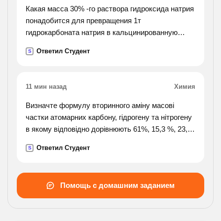
Какая масса 30% -го раствора гидроксида натрия
понадобится для превращения 1т
гидрокарбоната натрия в кальцинированную
соду
Ответил Студент
S
11 мин назад
Химия
Визначте формулу вторинного аміну масові
частки атомарних карбону, гідрогену та нітрогену
в якому відповідно дорівнюють 61%, 15,3 %, 23,7
%.
Ответил Студент
S
Помощь с домашним заданием