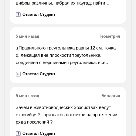
цифры различны, набрал их наугад. найти
вероятность того, что набраны нужные цифры.).
Ответил Студент
S
5 мин назад
Геометрия
.(Правильного треугольника равны 12 см. точка
d, лежащая вне плоскости треугольника,
соединена с вершинами треугольника. все
наклонные образуют с плоскостью угол, равный
Ответил Студент
S
45(градусов).найдите расстояние от точки d до:
1)вершин.
2)сторон треугольника. ответы должны быть
5 мин назад
Биология
такими: 1) 4√6. 2)2√15).
Зачем в животноводческих хозяйствах ведут
строгий учёт признаков потомков на протяжении
ряда поколений ?
Ответил Студент
S