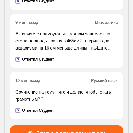
Ответил Студент
S
9 мин назад
Математика
Аквариум с прямоугольным дном занимает на
столе площадь , равную 465см2 . ширина дна
аквариума на 16 см меньше длины . найдите
ширину и длину аквариума.
Ответил Студент
S
10 мин назад
Русский язык
Сочинение на тему " что я делаю, чтобы стать
грамотным? "
Ответил Студент
S
Помощь с домашним заданием