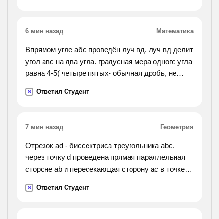
6 мин назад
Математика
Впрямом угле абс проведён луч вд. луч вд делит
угол авс на два угла. градусная мера одного угла
равна 4-5( четыре пятых- обычная дробь, не
десятичная) градусной меры другого. найдите
Ответил Студент
S
градусную меру каждого угла составив
уравнение
7 мин назад
Геометрия
Отрезок ad - биссектриса треугольника abc.
через точку d проведена прямая параллельная
стороне ab и пересекающая сторону ac в точке f.
найти углы треугольника adf, если угол bac равен
Ответил Студент
S
72 градуса.