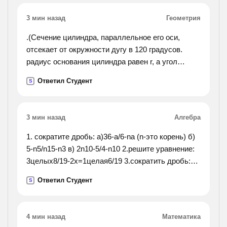
3 мин назад
Геометрия
.(Сечение цилиндра, параллельное его оси,
отсекает от окружности дугу в 120 градусов.
радиус основания цилиндра равен r, а угол
между диаганалью сечения и осью цилиндра
Ответил Студент
S
равен 30 градусам. найдите объём цилиндра.).
3 мин назад
Алгебра
1. сократите дробь: а)36-а/6-nа (n-это корень) б)
5-n5/n15-n3 в) 2n10-5/4-n10 2.решите уравнение:
3целых8/19-2х=1целая6/19 3.сократить дробь:
8*75*77/63*10*22
Ответил Студент
S
4 мин назад
Математика