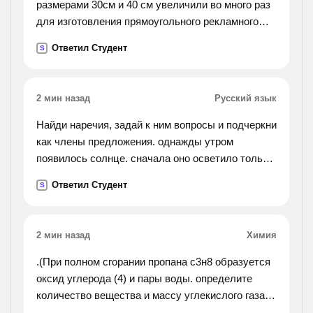
размерами 30см и 40 см увеличили во много раз
для изготовления прямоугольного рекламного
щита. площадь щита 48 кв. м. каковы его длина и
Ответил Студент
S
ширина?).
2 мин назад
Русский язык
Найди наречия, задай к ним вопросы и подчеркни
как члены предложения. однажды утром
появилось солнце. сначала оно осветило только
верхушки деревьев, потом позолотило кусты и
Ответил Студент
S
траву. давно увяла трава и облетели деревья.
скоро
наступит зима. посередине реки медленно плыли
2 мин назад
Химия
облака.
.(При полном сгорании пропана с3н8 образуется
оксид углерода (4) и пары воды. определите
количество вещества и массу углекислого газа
выделяющегося при горении 0,5 кубических