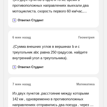
противоположных направлениях выехали два
мотоциклиста. скорость первого 60 км/час,
скорость второго на 15 км/час больше. найдите
Ответил Студент
S
расстояние между пунктами, если известно, что
они ехали 6
часов.).
6 мин назад
Геометрия
.(Сумма внешних углов в вершинах b и c
треугольник abc равна 250 градусов. найдите
внутренний угол а треугольника).
Ответил Студент
S
7 мин назад
Математика
Из двух пунктов ,расстояние между которыми
142 км , одновременно в противоположных
направлениях отправились два поезда . через 5