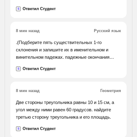
часов оба поезда сделали остановку. в это
Ответил Студент
S
время расстояние между было 842 км . найди
скорость
второго поезда , если первый км .
8 мин назад
Русский язык
.(Подберите пять существительных 1-го
склонения и запишите их в именительном и
винительном падежах. падежные окончания
выделите.).
Ответил Студент
S
8 мин назад
Геометрия
Две стороны треугольника равны 10 и 15 см, а
угол между ними равен 60 градусов. найдите
третью сторону треугольника и его площадь.
Ответил Студент
S