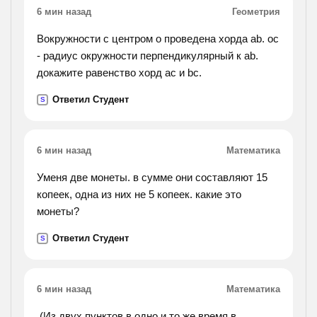
6 мин назад
Геометрия
Вокружности с центром o проведена хорда ab. oc
- радиус окружности перпендикулярный к ab.
докажите равенство хорд ac и bc.
Ответил Студент
S
6 мин назад
Математика
Уменя две монеты. в сумме они составляют 15
копеек, одна из них не 5 копеек. какие это
монеты?
Ответил Студент
S
6 мин назад
Математика
.(Из двух пунктов в одно и то же время в