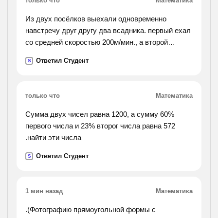
только что
Математика
Из двух посёлков выехали одновременно
навстречу друг другу два всадника. первый ехал
со средней скоростью 200м/мин., а второй
проезжал в минуту на 20 м меньше. всадники
Ответил Студент
S
встретились через 50 минут. найди расстояние
между
посёлками.
только что
Математика
Сумма двух чисел равна 1200, а сумму 60%
первого числа и 23% второг числа равна 572
.найти эти числа
Ответил Студент
S
1 мин назад
Математика
.(Фотографию прямоугольной формы с