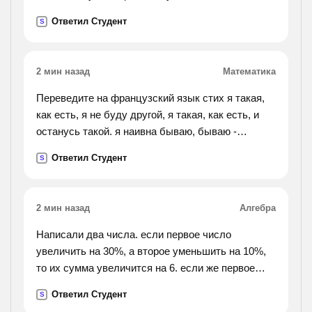
Ответил Студент
S
2 мин назад
Математика
Переведите на французский язык стих я такая,
как есть, я не буду другой, я такая, как есть, и
останусь такой. я наивна бываю, бываю -
вредна, но, такая, как есть, я на свете одна.
Ответил Студент
S
2 мин назад
Алгебра
Написали два числа. если первое число
увеличить на 30%, а второе уменьшить на 10%,
то их сумма увеличится на 6. если же первое
число уменьшить на 10%, а второе- на 20%, то их
Ответил Студент
S
сумма уменьшится на 16. какие числа были