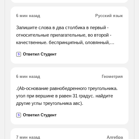
6 мин назад
Русский язык
Запишите слова в два столбика в первый -
относительные прилагательные, во второй -
качественные. беспринципный, оловянный,
кондитерский, беспристрастный, неподъёмный,
Ответил Студент
S
непримиримый, ночной, неуклюжий,
искусственный, кожаный,
горизонтальный, песчаный, воробьиный, , чёткий,
6 мин назад
Геометрия
синий.
.(Ab-основание равнобедренного треугольника.
угол при вершине в равен 31 градус. найдите
другие углы треугольника авс).
Ответил Студент
S
7 мин назад
Алгебра