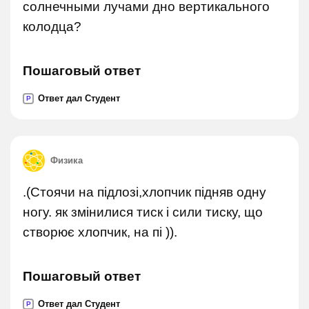
солнечными лучами дно вертикального
колодца?
Пошаговый ответ
Ответ дал Студент
P
Физика
.(Стоячи на підлозі,хлопчик підняв одну
ногу. як змінилися тиск і сили тиску, що
створює хлопчик, на пі )).
Пошаговый ответ
Ответ дал Студент
P