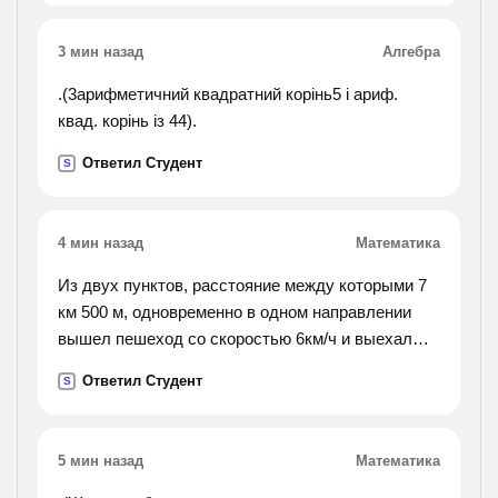
написаны?
3 мин назад
Алгебра
.(3арифметичний квадратний корінь5 і ариф.
квад. корінь із 44).
Ответил Студент
S
4 мин назад
Математика
Из двух пунктов, расстояние между которыми 7
км 500 м, одновременно в одном направлении
вышел пешеход со скоростью 6км/ч и выехал
автобус. определить скорость автобуса, если он
Ответил Студент
S
догнал пешехода через 15 мин.
5 мин назад
Математика