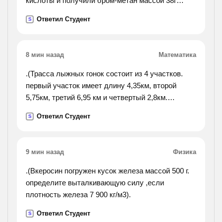
кислоты и получили бром-метан массой 38г
определите выход бромметана от теоретически
Ответил Студент
S
возможного
8 мин назад
Математика
.(Трасса лыжных гонок состоит из 4 участков.
первый участок имеет длину 4,35км, второй
5,75км, третий 6,95 км и четвертый 2,8км.
найдите длину всей трассы и округлите ответ.).
Ответил Студент
S
9 мин назад
Физика
.(Вкеросин погружен кусок железа массой 500 г.
определите выталкивающую силу ,если
плотность железа 7 900 кг/м3).
Ответил Студент
S