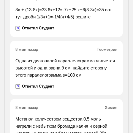
3x + (13-8x)=33 6x+12=-7x+25 x+6(3-3x)=35 вот
тут дроби 1/3ч+1=-1/4(ч+4/5) решите
Ответил Студент
S
8 мин назад
Геометрия
Одна из диагоналей параллелограмма является
высотой и одна равна 9 см. найдите сторону
этого паралелограмма s=108 см
Ответил Студент
S
8 мин назад
Химия
Метанол количеством вещества 0,5 моль
нагрели с избытком бромида калия и серной