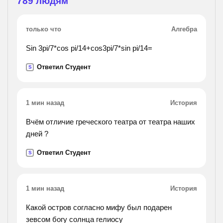
789
людям
только что
Алгебра
Sin 3pi/7*cos pi/14+cos3pi/7*sin pi/14=
Ответил Студент
S
1 мин назад
История
Вчём отличие греческого театра от театра наших
дней ?
Ответил Студент
S
1 мин назад
История
Какой остров согласно мифу был подарен
зевсом богу солнца гелиосу