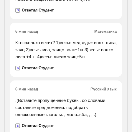
характеристику а)agbr+cl2=agcl +br2+q
Ответил Студент
S
б)nacl+agno3=nano3+ag+q в)al(oh)3+al2o3+h2o-q
г)cao+co2=caco3+q
6 мин назад
Математика
Кто сколько весит? 1)весы: медведь= волк, лиса,
заяц 2)веы: лиса, заяц= волк+1кг 3)весы: волк=
лиса +4 кг 4)весы: лиса= заяц+5кг
Ответил Студент
S
6 мин назад
Русский язык
.(Вставьте пропущенные буквы. со словами
составьте предложения. подобрать
однокоренные глаголы. , моло..ьба, , , .).
Ответил Студент
S