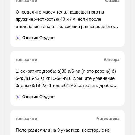
только что
Физика
отрывки. какие устранения речевых недочётов
вы выбрали? всегда ли возможна замена
Определите массу тела, подвешенного на
придаточного определительного предложения
пружине жесткостью 40 н / м, если после
причастным оборотом?).
отклонения тела от положения равновесия оно
осуществляет 8 колебаний за 12 с. решыте
Ответил Студент
S
полностью не толька ответ
только что
Алгебра
1. сократите дробь: а)36-а/6-nа (n-это корень) б)
5-n5/n15-n3 в) 2n10-5/4-n10 2.решите уравнение:
3целых8/19-2х=1целая6/19 3.сократить дробь:
8*75*77/63*10*22
Ответил Студент
S
только что
Математика
Поле разделили на 9 участков, некоторые из