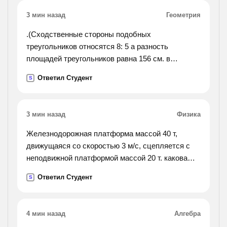
расстояние между пунктами аиб равно 20 км.).
3 мин назад
Геометрия
.(Сходственные стороны подобных
треугольников относятся 8: 5 а разность
площадей треугольников равна 156 см. в
квадрате найдите площади этих треугольников).
Ответил Студент
S
3 мин назад
Физика
Железнодорожная платформа массой 40 т,
движущаяся со скоростью 3 м/с, сцепляется с
неподвижной платформой массой 20 т. какова
скорость платформ после сцепки?
Ответил Студент
S
4 мин назад
Алгебра