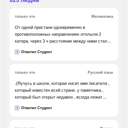
825
людям
только что
Математика
От одной пристани одновременно в
противоположных направлениях отплыли 2
катера. через 3 ч расстояние между ними стало
равно 168 км. найди скорость второго катара,
Ответил Студент
S
если известно, что скорость порвого катера
состовляет 25 км/ч.
только что
Русский язык
.(Яучусь в школе, которая носит имя писателя ,
который известен всей стране. у памятника ,
который был открыт недавно , всегда лежат
цветы , которые приносят дети и взрослые. я
Ответил Студент
S
прочитала книгу , в которой рассказывается о
городе ,
в котором моё детство . отредактировать