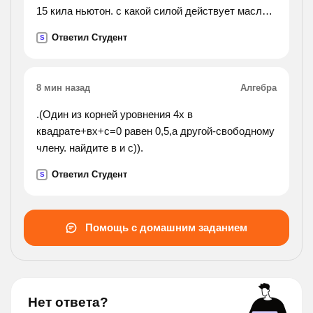
15 кила ньютон. с какой силой действует масло в
прессе на малый поршень площадью 4
Ответил Студент
S
сантиметра в квадрате?).
8 мин назад
Алгебра
.(Один из корней уровнения 4х в
квадрате+вх+с=0 равен 0,5,а другой-свободному
члену. найдите в и с)).
Ответил Студент
S
Помощь с домашним заданием
Нет ответа?