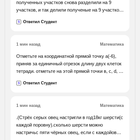
полученных участков снова разделили на 9
участков, и так делили полученые на 9 участков
и сколько получится участков
Ответил Студент
S
1 мин назад
Математика
Отметьте на координатной прямой точку а(-6),
приняв за единичный отрезок длину двух клеток
тетради. отметьте на этой прямой точки в, с, d, е,
если в правее а на 20 клеток, с – середина
Ответил Студент
S
отрезка ав, точка d левее точки с на 5 клеток и е
правее точки d на 10 клеток. найдите координаты
точек в, с, d, e.
1 мин назад
Математика
.(Стрёх серых овец настригли в год18кг шерсти(с
каждой поровну).сколько шерсти можно
настричьс пяти чёрных овец, если с каждойовцы
получили на 1кг меньше?).