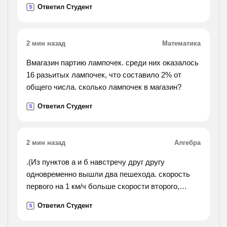
Ответил Студент
S
2 мин назад
Математика
Вмагазин партию лампочек. среди них оказалось
16 разьитых лампочек, что составило 2% от
общего числа. сколько лампочек в магазин?
Ответил Студент
S
2 мин назад
Алгебра
.(Из пунктов а и б навстречу друг другу
одновременно вышли два пешехода. скорость
первого на 1 км/ч больше скорости второго,
поэтому он прибыл в пункт б на 1 час ранеше,
Ответил Студент
S
чем второй в пункт а. найдите скорости
пешеходов ,если