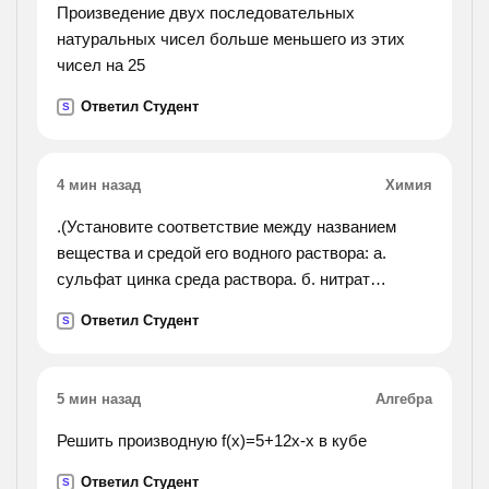
Произведение двух последовательных
натуральных чисел больше меньшего из этих
чисел на 25
Ответил Студент
S
4 мин назад
Химия
.(Установите соответствие между названием
вещества и средой его водного раствора: а.
сульфат цинка среда раствора. б. нитрат
рубидия 1.кислотная в. фторид калия
Ответил Студент
S
2.нейтральная г. гидрофосфат натрия
3.щелочная).
5 мин назад
Алгебра
Решить производную f(x)=5+12x-x в кубе
Ответил Студент
S