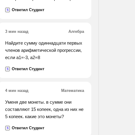
занятия. всё написанное казалось .
Ответил Студент
S
зима выдалась суровая.
3 мин назад
Алгебра
Найдите сумму одиннадцати первых
членов арифметической прогрессии,
если а1=-3, а2=8
Ответил Студент
S
4 мин назад
Математика
Уменя две монеты. в сумме они
составляют 15 копеек, одна из них не
5 копеек. какие это монеты?
Ответил Студент
S