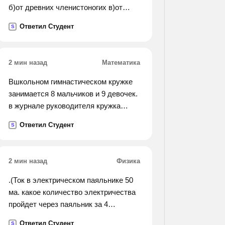
б)от древних членистоногих в)от
современных ланцетников г)от
Ответил Студент
S
древних беспозвоночных животных
2 мин назад
Математика
Вшкольном гимнастическом кружке
занимается 8 мальчиков и 9 девочек.
в журнале руководителя кружка
записан рост каждого. юра посчитал,
Ответил Студент
S
что, если сложить роствсех
мальчиков, получится 11 м 04 см, а
если сложить рост всех девочек,
2 мин назад
Физика
получится 12м 60см. узнай, на
скольотрост мальчиков в среднем
.(Ток в электрическом паяльнике 50
болье, чем рост девочек.
ма. какое количество электричества
пройдет через паяльник за 4
минуты?).
Ответил Студент
S