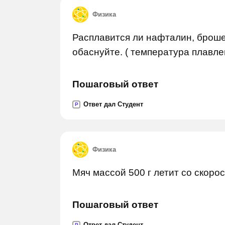
Физика
Расплавится ли нафталин, броше
обаснуйте. ( температура плавле
Пошаговый ответ
Ответ дал Студент
P
Физика
Мяч массой 500 г летит со скорос
Пошаговый ответ
Ответ дал Студент
P