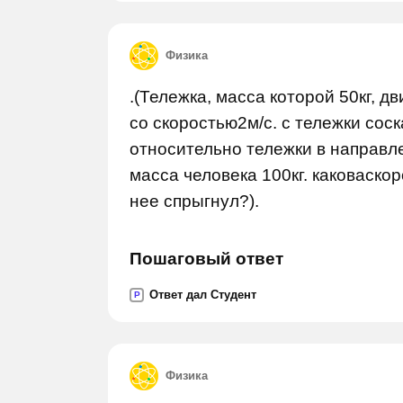
Физика
.(Тележка, масса которой 50кг, 
со скоростью2м/с. с тележки соск
относительно тележки в направл
масса человека 100кг. каковаскор
нее спрыгнул?).
Пошаговый ответ
Ответ дал Студент
P
Физика