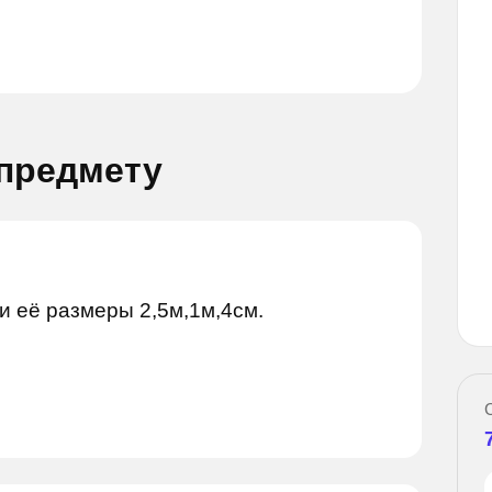
 предмету
Задай вопрос
й вопрос
и её размеры 2,5м,1м,4см.