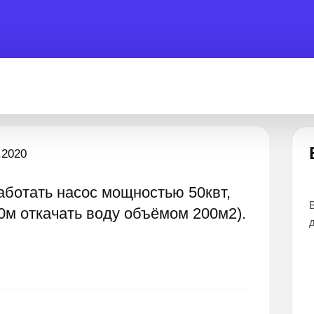
Есть вопрос?
.2020
аботать насос мощностью 50квт,
вы помочь 24 часа
Все эксперты прошли тщательный отбор 
0м откачать воду объёмом 200м2).
дают наиболее точные и понятные ответ