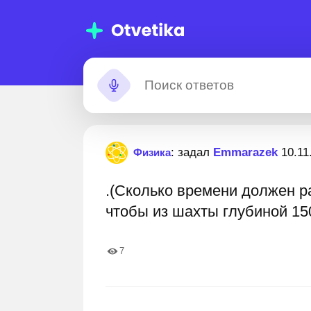
омощь с
Застрял?
: задал
Emmarazek
10.11
Физика
омашними
.(Сколько времени должен р
аданиями
 000 000+ пошаговых ответов
Лучшие эксперты гото
чтобы из шахты глубиной 15
7