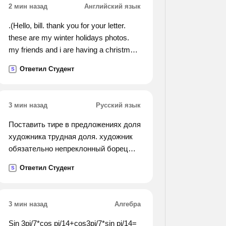
2 мин назад
Английский язык
.(Hello, bill. thank you for your letter.
these are my winter holidays photos.
my friends and i are having a christmas
vertep show here. i am acting as a king.
Ответил Студент
S
we are singing koliada songs. koliada is
a ukrainian christmas carol. how are
you doing? bye, taras.).
3 мин назад
Русский язык
Поставить тире в предложениях доля
художника трудная доля. художник
обязательно непреклонный борец
неутомимый труженник. разорить
Ответил Студент
S
такое гнездо нанести ущерб природе.
из диких опылителей растений они
самые ценные.
3 мин назад
Алгебра
находить приметы или самим
создавать их увлекательные
Sin 3pi/7*cos pi/14+cos3pi/7*sin pi/14=