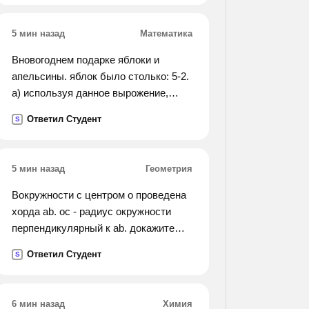
5 мин назад
Математика
Вновогоднем подарке яблоки и
апельсины. яблок было столько: 5-2.
а) используя данное вырожение,
запиши ответ на вопрос. 1. сколько
Ответил Студент
S
всего фруктов? 2.сколько
апельсинов в подарке? 3. сколько
яблок в подарке?
5 мин назад
Геометрия
Вокружности с центром o проведена
хорда ab. oc - радиус окружности
перпендикулярный к ab. докажите
равенство хорд ac и bc.
Ответил Студент
S
6 мин назад
Химия