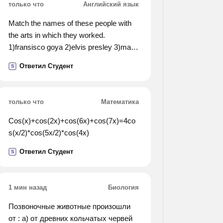
только что
Английский язык
Match the names of these people with
the arts in which they worked.
1)fransisco goya 2)elvis presley 3)maya
plisetskaya 4)friedrich schiller 5)sergey
Ответил Студент
S
rakhmaninov 6)pablo picasso 7)luciano
pavarotti 8)michelangelo 9)rembrandt
10)elithabeth taylor
только что
Математика
Cos(x)+cos(2x)+cos(6x)+cos(7x)=4co
s(x/2)*cos(5x/2)*cos(4x)
Ответил Студент
S
1 мин назад
Биология
Позвоночные животные произошли
от : а) от древних кольчатых червей