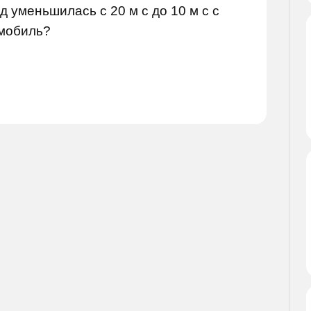
д уменьшилась с 20 м с до 10 м с с
омобиль?