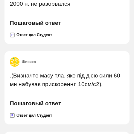
2000 н, не разорвался
Пошаговый ответ
Ответ дал Студент
P
Физика
.(Визначте масу тла, яке під дією сили 60
мн набуває прискорення 10см/с2).
Пошаговый ответ
Ответ дал Студент
P