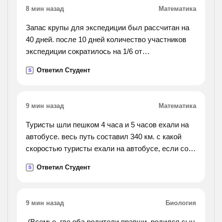
8 мин назад
Математика
Запас крупы для экспедиции был рассчитан на
40 дней. после 10 дней количество участников
экспедиции сократилось на 1/6 от
первоначального, а норма выдачи крупы
Ответил Студент
S
возросла на 1/8 от запланированной. на сколько
дней хватит
оставшейся крупы?
9 мин назад
Математика
Туристы шли пешком 4 часа и 5 часов ехали на
автобусе. весь путь составил 340 км. с какой
скоростью туристы ехали на автобусе, если со
скоростью движения пешком их скорость
Ответил Студент
S
составила 70 км/ч?
9 мин назад
Биология
.(Всемье, где оба родители правши, родился сын