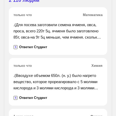
2 110
людям
только что
Математика
.(Для посева заготовили семена ячменя, овса,
проса, всего 220т 5ц. ячменя было заготовлено
85т, овса-на 9т 5ц меньше, чем ячменя. сколько
проса заготовлено для посева?).
Ответил Студент
S
только что
Химия
.(Ввоздухе объемом 650л. (н. у.) было нагрето
вещество, которое прореагировало с 5 молями
кислорода и 3 молями кислорода и 3 молями
азота. определите количества и объемные доли
Ответил Студент
S
азота и кислорода в оставшейся газовой смеси
(продукты
реакций - твердые вещества).).