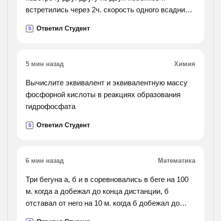
встретились через 2ч. скорость одного всадника
15км/ч, а другого - 13 км/ч. найди расстояние
Ответил Студент
S
между поселками.).
5 мин назад
Химия
Вычислите эквивалент и эквивалентную массу
фосфорной кислоты в реакциях образования
гидрофосфата
Ответил Студент
S
6 мин назад
Математика
Три бегуна а, б и в соревновались в беге на 100
м. когда а добежал до конца дистанции, б
отставал от него на 10 м. когда б добежал до
финиша, в отставал от него на 10 м. на сколько