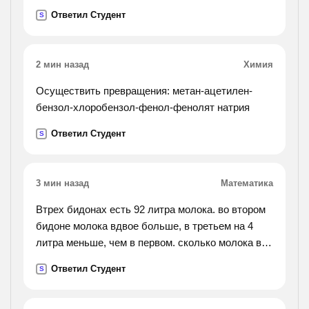
на 7 вверх на5 вниз на 4 вверх на 3 вниз на 2
Ответил Студент
S
вниз на каком этаже лифт ноходится после всех
изминений ?
какой путь лифт за 20 минут если высота одного
2 мин назад
Химия
этажа 2.7 метра?
Осуществить превращения: метан-ацетилен-
бензол-хлоробензол-фенол-фенолят натрия
Ответил Студент
S
3 мин назад
Математика
Втрех бидонах есть 92 литра молока. во втором
бидоне молока вдвое больше, в третьем на 4
литра меньше, чем в первом. сколько молока в
каждом бидоне?
Ответил Студент
S