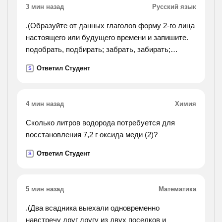
3 мин назад
Русский язык
.(Образуйте от данных глаголов форму 2-го лица
настоящего или будущего времени и запишите.
подобрать, подбирать; забрать, забирать;
собрать, собирать; задрать, задирать; отпереть,
Ответил Студент
S
отпирать; натереть, натирать. !).
4 мин назад
Химия
Сколько литров водорода потребуется для
восстановления 7,2 г оксида меди (2)?
Ответил Студент
S
5 мин назад
Математика
.(Два всадника выехали одновременно
навстречу друг другу из двух поселков и