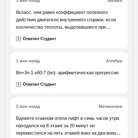
1 мин назад
Физика
8класс. чем равен коэффициент полезного
действия двигателя внутреннего сгорани, если
колличество теплоты, выделевшиеся при
сгорании бинзина, ровно 46*10(в 7 степени)дж, а
Ответил Студент
S
совершенная полезная работа двиготеля ровно
13,8*10(в 7
сепени)дж?
1 мин назад
Алгебра
Bn=3n-1 s60-? (bn)- арифметическая прогрессия
Ответил Студент
S
2 мин назад
Математика
Вдевяти этажном отели лифт в семь часов утра
находился на 8 этаже за 20 минут он
переместился на пять этажей вниз на два вниз