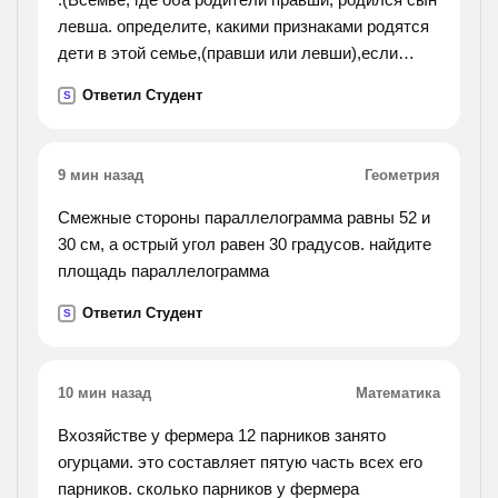
левша. определите, какими признаками родятся
дети в этой семье,(правши или левши),если
известно что свойств владеть правой рукой
Ответил Студент
S
доминантный признак, а левша рецессивный
признак.).
9 мин назад
Геометрия
Смежные стороны параллелограмма равны 52 и
30 см, а острый угол равен 30 градусов. найдите
площадь параллелограмма
Ответил Студент
S
10 мин назад
Математика
Вхозяйстве у фермера 12 парников занято
огурцами. это составляет пятую часть всех его
парников. сколько парников у фермера