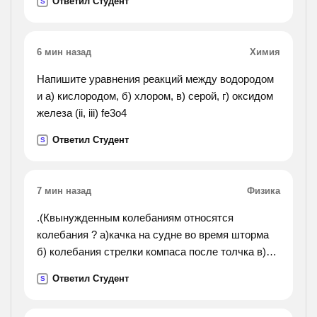
Ответил Студент
S
метров отставал в от а, когда а финишировал?
6 мин назад
Химия
Напишите уравнения реакций между водородом
и а) кислородом, б) хлором, в) серой, г) оксидом
железа (ii, iii) fe3o4
Ответил Студент
S
7 мин назад
Физика
.(Квынужденным колебаниям относятся
колебания ? а)качка на судне во время шторма
б) колебания стрелки компаса после толчка в)
колебания люстры, в которую ребенок попал
Ответил Студент
S
мячиком г) колебания стрелки весов при
взвешивании).