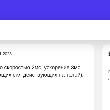
Застрял?
1.2023
со скоростью 2мс, ускорение 3мс,
тветов
Лучшие эксперты готовы помочь 24 часа
щих сил действующих на тело?).