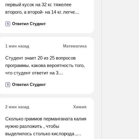
первый кусок на 32 кг. тяжелее
второго, а второй- на 14 кг. легче
третьего. найдите массу каждого
Ответил Студент
S
куска мрамора. решите
арифметическим
1 мин назад
Математика
Студент знает 20 из 25 вопросов
программы. какова вероятность того,
что студент ответит на 3
предложенные в билете вопроса
Ответил Студент
S
2 мин назад
Химия
Сколько граммов перманганата калия
нужно разложить , чтобы
выделилось столько кислорода ,