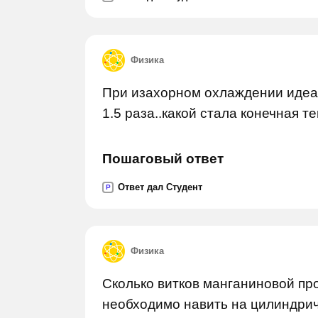
Физика
При изахорном охлаждении идеа
1.5 раза..какой стала конечная т
Пошаговый ответ
Ответ дал Студент
P
Физика
Сколько витков манганиновой пр
необходимо навить на цилиндриче