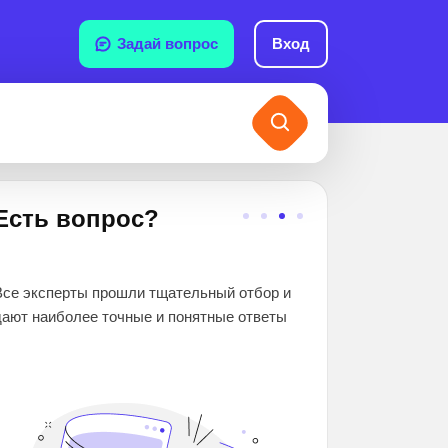
Задай вопрос
Вход
Есть вопрос?
2 000 000+
Все эксперты прошли тщательный отбор и
школьников и студе
дают наиболее точные и понятные ответы
помогли. Вы гаранти
знания и оценки