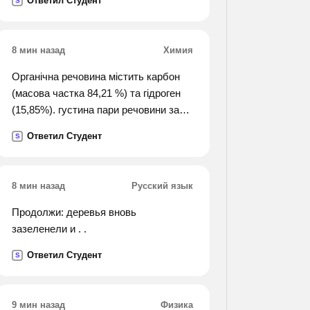
Ответил Студент
S
квадратов, д-множество
прямоугольников).
8 мин назад
Химия
Органічна речовина містить карбон
(масова частка 84,21 %) та гідроген
(15,85%). густина пари речовини за
повітрям становить 3,93. визначте
Ответил Студент
S
формулу цієї речовини.
8 мин назад
Русский язык
Продолжи: деревья вновь
зазеленели и . .
Ответил Студент
S
9 мин назад
Физика