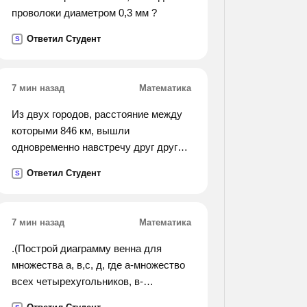
проволоки диаметром 0,3 мм ?
Ответил Студент
S
7 мин назад
Математика
Из двух городов, расстояние между
которыми 846 км, вышли
одновременно навстречу друг другу
два поезда. один шел со средней
Ответил Студент
S
скоростью 65км/ч, другой 60км/ч.
какое расстояние будет между через
3ч?
7 мин назад
Математика
.(Построй диаграмму венна для
множества а, в,с, д, где а-множество
всех четырехугольников, в-
множество ромбов, с-множество