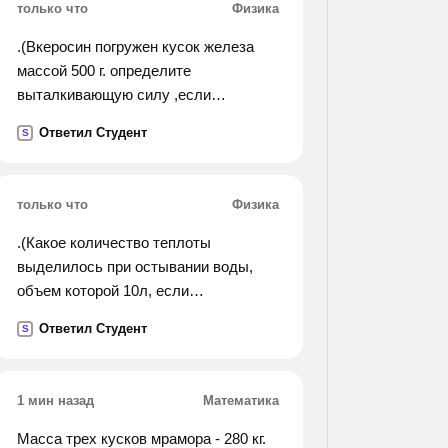
только что
Физика
.(Вкеросин погружен кусок железа
массой 500 г. определите
выталкивающую силу ,если
плотность железа 7 900 кг/м3).
Ответил Студент
S
только что
Физика
.(Какое количество теплоты
выделилось при остывании воды,
объем которой 10л, если
температура изменилась от 100 до 40
Ответил Студент
S
с (градусов)?).
1 мин назад
Математика
Масса трех кусков мрамора - 280 кг.