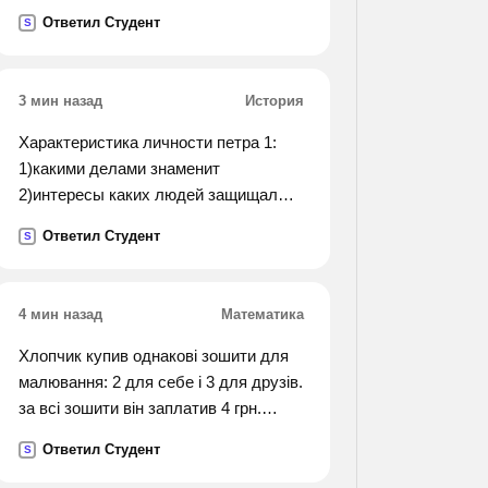
сколько его выделяется при
Ответил Студент
S
разложении 10,2 г перексида
водорода?
3 мин назад
История
Характеристика личности петра 1:
1)какими делами знаменит
2)интересы каких людей защищал
3)каков итог и значение его
Ответил Студент
S
деятельности
4 мин назад
Математика
Хлопчик купив однакові зошити для
малювання: 2 для себе і 3 для друзів.
за всі зошити він заплатив 4 грн.
скільки грошей мають поернуті друзі.
Ответил Студент
S