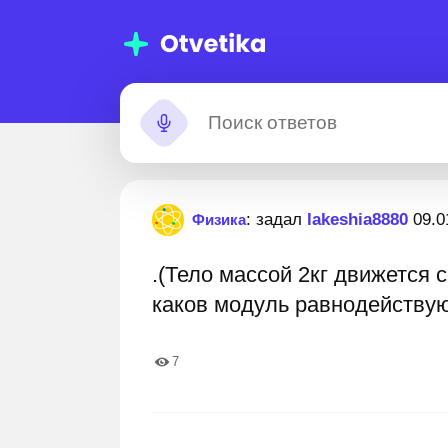
00 000+
Помощь с
: задал
lakeshia8880
09.0
Физика
домашними
.(Тело массой 2кг движется 
заданиями
ников и студентов, которым мы уже
11 000 000+ пошаговых о
каков модуль равнодействую
ли. Вы гарантированно улучшите свои
я и оценки
7