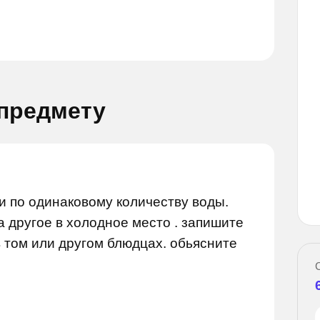
 предмету
опрос
Задай вопрос
и по одинаковому количеству воды.
а другое в холодное место . запишите
в том или другом блюдцах. обьясните