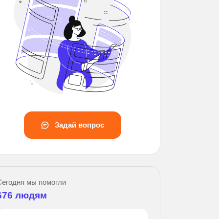
Задай вопрос
Зад
Сегодня мы помогли
676
людям