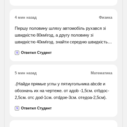
4 мин назад
Физика
Першу половину шляху автомобіль рухався зі
швидкістю 80км\год, а другу половину зі
швидкістю 40км\год. знайти середню швидкість
руху авто?
Ответил Студент
S
5 мин назад
Математика
.(Найди прямые углы у пятиугольника abcde и
обозначь их на чертеже. от aдоb -1,5см. отbдоc-
2,5см. отc доd-1см. отdдоe-3см. отeдоa-2,5см).
Ответил Студент
S