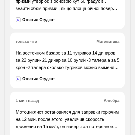
призми утворює з основою кут 60 градусів .
знайти обєм призми , якщо площа бічної поверхні
призми 36корінь 3 см
Ответил Студент
S
только что
Математика
На восточном базаре за 11 тугриков 14 динаров
за 22 рупии- 21 динар за 10 рупий -3 талера а за 5
крон -2 талера сколько тугриков можно выменять
за 13 крон?
Ответил Студент
S
1 мин назад
Алгебра
Мотоциклист остановился для заправки горючим
на 12 мин. после этого, увеличив скорость
движения на 15 км/ч, он наверстал потерянное
время на расстоянии 60 км. с какой скоростью он