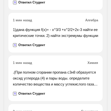
Ответил Студент
S
двигался после остановки?
1 мин назад
Алгебра
1)дана функция f(x)= - x^3/3 +x^2/2+2x-3 найти ее
критические точки. 2) найти экстремумы функции
Ответил Студент
S
1 мин назад
Химия
.(При полном сгорании пропана с3н8 образуется
оксид углерода (4) и пары воды. определите
количество вещества и массу углекислого газа
выделяющегося при горении 0,5 кубических
Ответил Студент
S
метров (н. у) пропана).