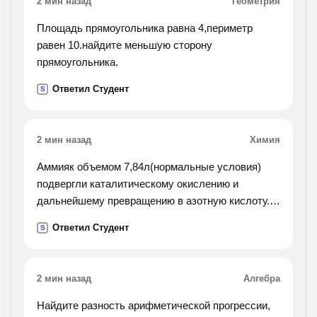
2 мин назад
Геометрия
Площадь прямоугольника равна 4,периметр
равен 10.найдите меньшую сторону
прямоугольника.
Ответил Студент
S
2 мин назад
Химия
Аммияк объемом 7,84л(нормальные условия)
подвергли каталитическому окислению и
дальнейшему превращению в азотную кислоту. в
результате получили раствор массой 200г.
Ответил Студент
S
считая выход азотной кислоты 40%, определите
массовую долю ее
в полученном растворе.
2 мин назад
Алгебра
Найдите разность арифметической прогрессии,