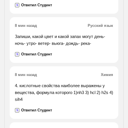
из них?).
Ответил Студент
S
8 мин назад
Русский язык
Запиши, какой цвет и какой запах могут день-
ночь- утро- ветер- вьюга- дождь- река-
Ответил Студент
S
8 мин назад
Химия
4. кислотные свойства наиболее выражены у
вещества, формула которого 1)nh3 3) hcl 2) h2s 4)
sih4
Ответил Студент
S