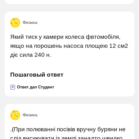
Физика
Який тиск у камери колеса фвтомобіля,
якщо на порошень насоса площею 12 см2
діє сила 240 н.
Пошаговый ответ
Ответ дал Студент
P
Физика
.(При полюванні посівів вручну буряни не
слід висикувати із землі занадто швидко.