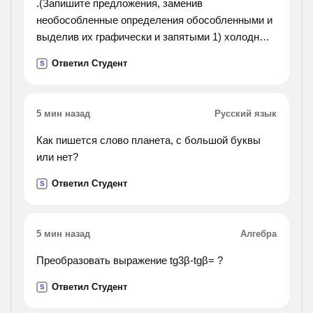
.(Запишите предложения, заменив
необособленные определения обособленными и
выделив их графически и запятыми 1) холодный
и сырой ветер прон..кал (во) все щели.).
Ответил Студент
S
5 мин назад
Русский язык
Как пишется слово планета, с большой буквы
или нет?
Ответил Студент
S
5 мин назад
Алгебра
Преобразовать выражение tg3β-tgβ= ?
Ответил Студент
S