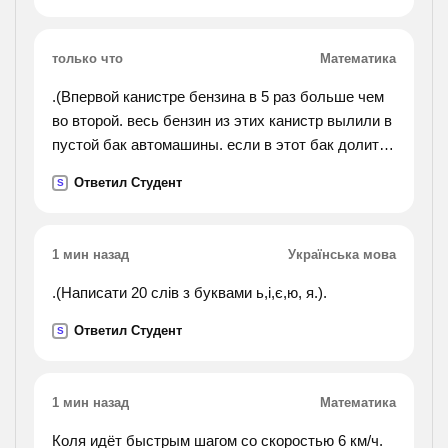
только что
Математика
.(Впервой канистре бензина в 5 раз больше чем
во второй. весь бензин из этих канистр вылили в
пустой бак автомашины. если в этот бак долить
еще 7 литров бензина, то он окажется полным.
Ответил Студент
S
сколько литров бензина было в каждой
канистре, если емкость бензобака 55 литров?).
1 мин назад
Українська мова
.(Написати 20 слів з буквами ь,і,є,ю, я.).
Ответил Студент
S
1 мин назад
Математика
Коля идёт быстрым шагом со скоростью 6 км/ч.