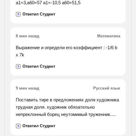
a1=3,a60=57 а1=-10,5 a60=51,5
Ответил Студент
S
8 мин назад
Математика
Выражение и определи его коэффициент : -1/6 b
х 7k
Ответил Студент
S
9 мин назад
Русский язык
Поставить тире в предложениях доля художника
трудная доля. художник обязательно
непреклонный борец неутомимый труженник.
разорить такое гнездо нанести ущерб природе.
Ответил Студент
S
из диких опылителей растений они самые