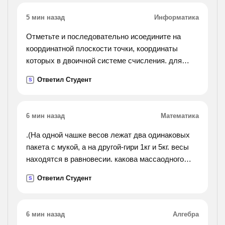
5 мин назад
Информатика
Отметьте и последовательно исоедините на
координатной плоскости точки, координаты
которых в двоичной системе счисления. для
этого сначала заполните последний столбец
Ответил Студент
S
таблицы. № точки двоичный код десятичный код
1 (101,101) ? 2
(1000,1000) ? 3 (1001,1000) ? 4 (1011,110) ? 5
6 мин назад
Математика
(1100,110) ? 6 (1100,111) ? 7 (1011,111) ? 8
(1011,10) ? 9 (1001,10) ? 10 (1001,11) ? 11
.(На одной чашке весов лежат два одинаковых
(1010,11) ? 12 (1010,100) ? 13 (111,100) ? 14
пакета с мукой, а на другой-гири 1кг и 5кг. весы
(111,10) ? 15 (101,10) ? 16 (101,11) ? 17 (110,11) ?
находятся в равновесии. какова массаодного
18 (110,1001) ? 19 (111,1001) ? 20 (111,1000) ? 21
пакета?).
Ответил Студент
S
(10,1000) ? 22 (10,1001) ? 23 (11,1001) ? 24
(11,110) ? 25 (100,101) ? !
6 мин назад
Алгебра