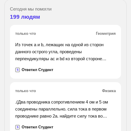
Сегодня мы помогли
199
людям
только что
Геометрия
Из точек a и b, лежащих на одной из сторон
данного острого угла, проведены
перпендикуляры ac и bd ко второй стороне
острого угла а)докажите ac||bd б) найдите угол
Ответил Студент
S
abd, если угол cab=125
только что
Физика
.(Два проводника сопротивлением 4 ом и 5 ом
соединены параллельно. сила тока в первом
проводнике равно 2а. найдите силу тока во
втором проводнике?).
Ответил Студент
S