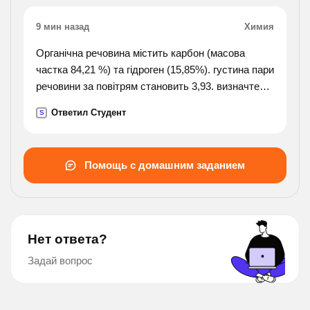
ценные.
находить приметы или самим создавать их
9 мин назад
Химия
увлекательные занятия. всё написанное
казалось . зима выдалась суровая.
Органічна речовина містить карбон (масова
частка 84,21 %) та гідроген (15,85%). густина пари
речовини за повітрям становить 3,93. визначте
формулу цієї речовини.
Ответил Студент
S
Помощь с домашним заданием
Нет ответа?
Задай вопрос