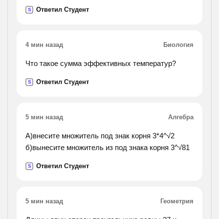
чем 15-литровых, а общий объём всех ведёр
Ответил Студент
S
составляет 675 литров. сколько вёдер каждого
вида
выпускается ежедневно?).
4 мин назад
Биология
Что такое сумма эффективных температур?
Ответил Студент
S
5 мин назад
Алгебра
А)внесите множитель под знак корня 3*4^√2
б)вынесите множитель из под знака корня 3^√81
Ответил Студент
S
5 мин назад
Геометрия