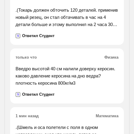
.(Токарь должен обточить 120 деталей. применив
новый резец, он стал обтачивать в час на 4
детали больше и этому выполнил на 2 часа 30
минут раньше срока. сколько делталей в час
Ответил Студент
S
обтачивал токарь используя новый резец?).
только что
Физика
Введро высотой 40 см налили доверху керосин.
каково давление керосина на дно ведра?
плотность керосина 800кг/м3
Ответил Студент
S
1 мин назад
Математика
.(Шмель и оса полетели с поля в одном