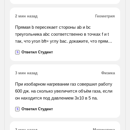
2 мин назад
Геометрия
Прямая b пересекает стороны ab и bc
треугольника abc соответственно в точках f и t
так, что угол bft= углу bac. докажите, что прямые
ft и ac параллельные.
Ответил Студент
S
3 мин назад
Физика
При изобарном нагревании газ совершил работу
600 дж. на сколько увеличится объём газа, если
он находится под давлением 3х10 в 5 па.
Ответил Студент
S
3 мин назад
Математика