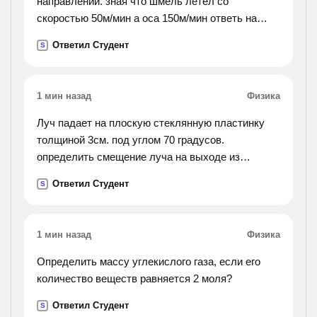
направлении. зная что шмель летел со
скоростью 50м/мин а оса 150м/мин ответь на
следующий вопрос : на каком расстоянии от поля
Ответил Студент
S
оса догонит шмеля, если он вылетит на 5 минут
раньше осы).
1 мин назад
Физика
Луч падает на плоскую стеклянную пластинку
толщиной 3см. под углом 70 градусов.
определить смещение луча на выходе из
пластинки. показатель приломления стекла
Ответил Студент
S
равен 1,5
1 мин назад
Физика
Определить массу углекислого газа, если его
количество веществ равняется 2 моля?
Ответил Студент
S