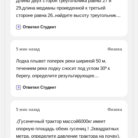
Длины двух сторон треугольника равны 27 и
29.длина медианы проиеденной к третьей
стороне равна 26..найдите высоту треугольника
проведенную к стороне длиной 27.
Ответил Студент
S
5 мин назад
Физика
Лодка плывет поперек реки шириной 50 м.
течением реки лодку сносит под углом 30º к
берегу. определите результирующее
перемещение лодки с берега на берег
Ответил Студент
S
5 мин назад
Физика
.(Гусенечный трактор массой6000кг имеет
опорную площадь обеих гусениц ! .2квадратных
метра. определите давление трактора на почву).