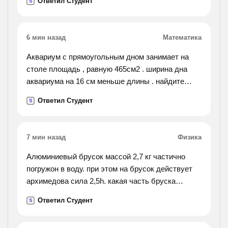
Ответил Студент
S
6 мин назад
Математика
Аквариум с прямоугольным дном занимает на
столе площадь , равную 465см2 . ширина дна
аквариума на 16 см меньше длины . найдите
ширину и длину аквариума.
Ответил Студент
S
7 мин назад
Физика
Алюминиевый брусок массой 2,7 кг частично
погружон в воду. при этом на брусок действует
архимедова сила 2,5h. какая часть бруска
погружена в воду?
Ответил Студент
S