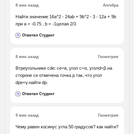
8 мин назад
Алгебра
Найти значение 16а^2 - 24аb + 9b^2 - 3 - 12a + 9b
при a = -0,75 , b = -1целая 2/3
Ответил Студент
S
8 мин назад
Геометрия
Втреугольнике cde: се=в, угол с=α, уголd=β.на
стороне се отмечена точка р так, что угол
dpe=γ.найти dp.
Ответил Студент
S
9 мин назад
Геометрия
Чему равен косинус угла 50 градусов? как найти?