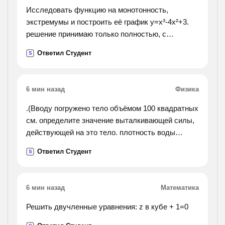
Исследовать функцию на монотонность,
экстремумы и построить её график y=x³-4x²+3.
решение принимаю только полностью, с
вложенным графиком.
Ответил Студент
S
6 мин назад
Физика
.(Вводу погружено тело объёмом 100 квадратных
см. определите значение выталкивающей силы,
действующей на это тело. плотность воды
1000кг/м (кубический).).
Ответил Студент
S
6 мин назад
Математика
Решить двучленные уравнения: z в кубе + 1=0