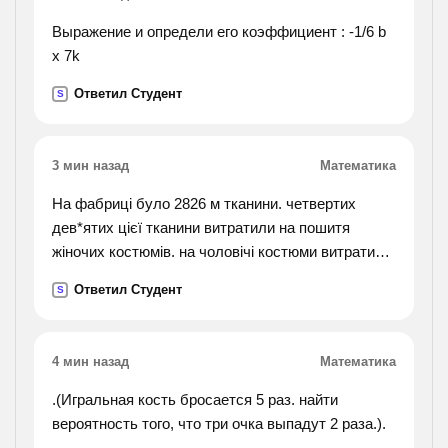
Выражение и определи его коэффициент : -1/6 b
х 7k
Ответил Студент
S
3 мин назад
Математика
На фабриці було 2826 м тканини. четвертих
дев*ятих цієї тканини витратили на пошитя
жіночих костюмів. на чоловічі костюми витратили
одна других від кількості тканини, що пішла на
Ответил Студент
S
жіночі костюми. скільки тканини пішло на
пошиття чоловічих костюмів?
4 мин назад
Математика
.(Игральная кость бросается 5 раз. найти
вероятность того, что три очка выпадут 2 раза.).