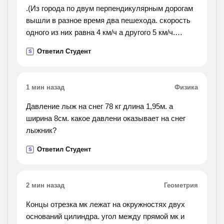
.(Из города по двум перпендикулярным дорогам
вышли в разное время два пешехода. скорость
одного из них равна 4 км/ч а другого 5 км/ч.
первый находится в семи километрах от города,
Ответил Студент
S
а второй в десяти. через сколько часов
расстояние
между ними будем 25 км. как записать условие
1 мин назад
Физика
?).
Давление лыж на снег 78 кг длина 1,95м. а
ширина 8см. какое давлени оказывает на снег
лыжник?
Ответил Студент
S
2 мин назад
Геометрия
Концы отрезка мк лежат на окружностях двух
оснований цилиндра. угол между прямой мк и