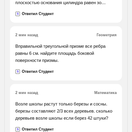
плоскостью основания цилиндра равен зо
градусов, мк=8, площадь боковой поверхности
Ответил Студент
S
равна 40п. найдите периметр осевого сечения
цилиндра
2 мин назад
Геометрия
Вправильной треугольной призме все ребра
равны 6 см. найдите площадь боковой
поверхности призмы.
Ответил Студент
S
2 мин назад
Математика
Возле школы растут только березы и сосны.
березы составляют 2/3 всех деревьев. сколько
деревьев возле школы если берез 42 штуки?
Ответил Студент
S