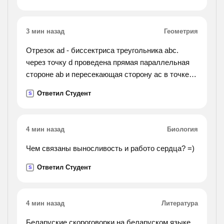
3 мин назад
Геометрия
Отрезок ad - биссектриса треугольника abc.
через точку d проведена прямая параллельная
стороне ab и пересекающая сторону ac в точке f.
найти углы треугольника adf, если угол bac равен
Ответил Студент
S
72 градуса.
4 мин назад
Биология
Чем связаны выносливость и работо сердца? =)
Ответил Студент
S
4 мин назад
Литература
Беларуские скороговорки на беларуском языке