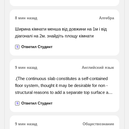
придумал ,а миша составил уровнения. какие из
этих уравнений составилены к
в нашем зоологическом уголке 33 животных.
8 мин назад
Алгебра
сколько работает в зооуголке, если каждый из
них ухаживает за тремя).
Ширина кімнати менша від довжини на 1м і від
діагоналі на 2м. знайдіть площу кімнати
Ответил Студент
S
9 мин назад
Английский язык
.(The continuous slab constitutes a self-contained
floor system, thought it may be desirable for non -
structural reasons to add a separate top surface and
separate ceiling below. before the development of the
Ответил Студент
S
reinforced-concrete slab, the nearest equivalents
were the floor composed of beams of timber or stone
set immediately alongside one another, and the floor
9 мин назад
Обществознание
provided by a more or less solid fill above a