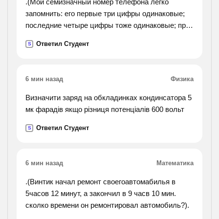
.(Мой семизначный номер телефона легко
запомнить: его первые три цифры одинаковые;
последние четыре цифры тоже одинаковые; при
этом сумма всех семи цифр равна двухзначному
Ответил Студент
S
числу, составленному из первой и последней
цифры
номера моего телефона. какой же это номер и
6 мин назад
Физика
если вы возьметесь решать подробно опишите
как вы решали эту).
Визначити заряд на обкладинках кондинсатора 5
мк фарадів якщо різниця потенціалів 600 вольт
Ответил Студент
S
6 мин назад
Математика
.(Винтик начал ремонт своегоавтомабилья в
5часов 12 минут, а закончил в 9 часв 10 мин.
сколко времени он ремонтировал автомобиль?).