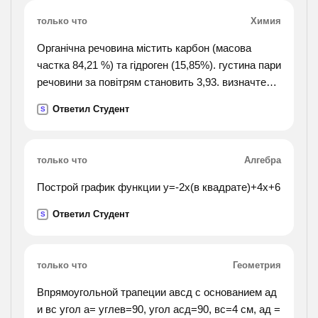
только что
Химия
Органічна речовина містить карбон (масова
частка 84,21 %) та гідроген (15,85%). густина пари
речовини за повітрям становить 3,93. визначте
формулу цієї речовини.
Ответил Студент
S
только что
Алгебра
Построй график функции у=-2х(в квадрате)+4х+6
Ответил Студент
S
только что
Геометрия
Впрямоугольной трапеции авсд с основанием ад
и вс угол а= углев=90, угол асд=90, вс=4 см, ад =