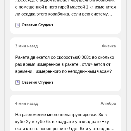
с помещённой в него гирей массой 1 кг. изменится
ли осадка этого кораблика, если всю систему
перенести с экватора на полюс?).
Ответил Студент
S
3 мин назад
Физика
Ракета движется со скоростью0.968c во сколько
раз время измеренное в ракете , отличается от
времени , измеренного по неподвижным часам?
Ответил Студент
S
4 мин назад
Алгебра
На разложение многочлена группировки: 3х в
кубе-2у в кубе-6х в квадрате у в квадрате +ху.
если кто-то понял решите ! где -6х и у это одно