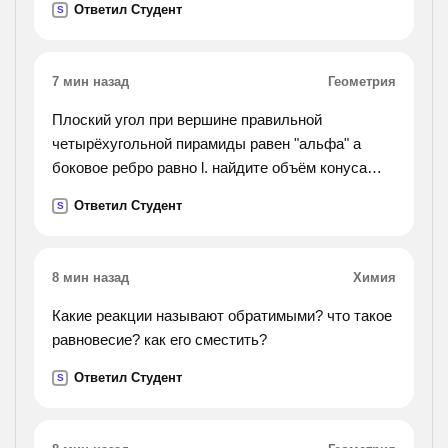
Ответил Студент
S
7 мин назад
Геометрия
Плоский угол при вершине правильной
четырёхугольной пирамиды равен "альфа" а
боковое ребро равно l. найдите объём конуса
вписанного в пирамиду.
Ответил Студент
S
8 мин назад
Химия
Какие реакции называют обратимыми? что такое
равновесие? как его сместить?
Ответил Студент
S