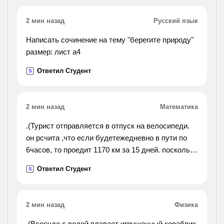
2 мин назад
Русский язык
Написать сочинение на тему "берегите природу"
размер: лист а4
Ответил Студент
S
2 мин назад
Математика
.(Турист отправляется в отпуск на велосипеди.
он рсчита ,что если будетежедневно в пути по
6часов, то проедит 1170 км за 15 дней. посколько
часов в денень должен проводить турист в
Ответил Студент
S
движение при той же скорости, чтобы проехать
416 км за 4
часа?).
2 мин назад
Физика
.(Всосуде с водой плавает игрушечный кораблик