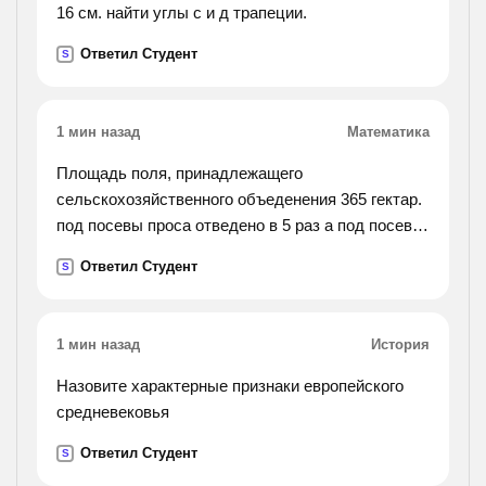
16 см. найти углы с и д трапеции.
Ответил Студент
S
1 мин назад
Математика
Площадь поля, принадлежащего
сельскохозяйственного объеденения 365 гектар.
под посевы проса отведено в 5 раз а под посевы
пшеницы в 4 раза большая площадь поля чем
Ответил Студент
S
под посевы овса. найдите площадь, отведенную
под овес.
1 мин назад
История
Назовите характерные признаки европейского
средневековья
Ответил Студент
S