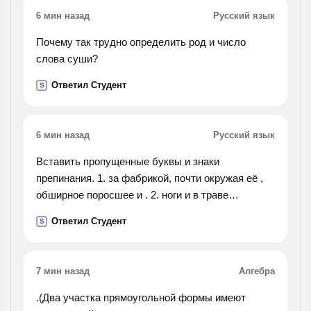
6 мин назад
Русский язык
Почему так трудно определить род и число
слова суши?
Ответил Студент
S
6 мин назад
Русский язык
Вставить пропущенные буквы и знаки
препинания. 1. за фабрикой, почти окружая её ,
обширное поросшее и . 2. ноги и в траве
солнцем. 3. сугробы снега и ещё по оврагам. 4.
Ответил Студент
S
страницу снегом странные звуки идущие не то со
степи не
то с земли. 5. легкий сдержанный разбудил меня.
7 мин назад
Алгебра
6. в обед прибежал и счастливый федя мазин. 7.
и возвращаюсь я к сумеркам в усадьбу.
.(Два участка прямоугольной формы имеют