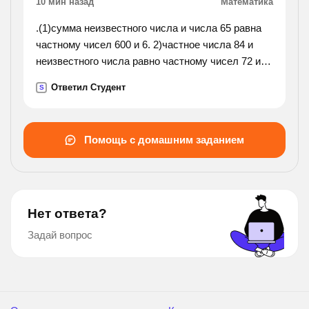
10 мин назад
Математика
.(1)сумма неизвестного числа и числа 65 равна
частному чисел 600 и 6. 2)частное числа 84 и
неизвестного числа равно частному чисел 72 и
12. записать и решить уравнение. 2 при закладке
Ответил Студент
S
сада ученики третьего класса посадили 96
саженцев, а
второклассники -78. каждый третьеклассник
Помощь с домашним заданием
посадил по 3 саженца, а каждый
второклассник-2.сколько всего учеников этих
двух классов работали на посадке саженцев?).
Нет ответа?
Задай вопрос