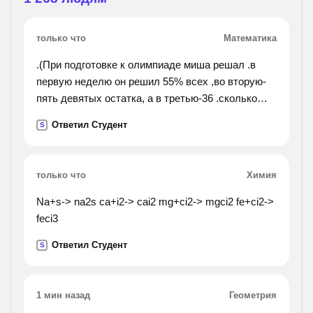
только что
Математика
.(При подготовке к олимпиаде миша решал .в
первую неделю он решил 55% всех ,во вторую-
пять девятых остатка, а в третью-36 .сколько
решил миша при подготовке к олимпиаде).
Ответил Студент
S
только что
Химия
Na+s-> na2s ca+i2-> cai2 mg+ci2-> mgci2 fe+ci2->
feci3
Ответил Студент
S
1 мин назад
Геометрия