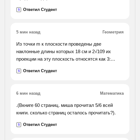
Ответил Студент
S
5 мин назад
Геометрия
Из точки m к плоскости проведены две
наклонные длины которых 18 см и 2√109 их
проекции на эту плоскость относятся как 3:
4.найдите расстояние от точки до плоскости? .
Ответил Студент
S
6 мин назад
Математика
.(Вкниге 60 страниц. миша прочитал 5/6 всей
книги. сколько страниц осталось прочитать?).
Ответил Студент
S