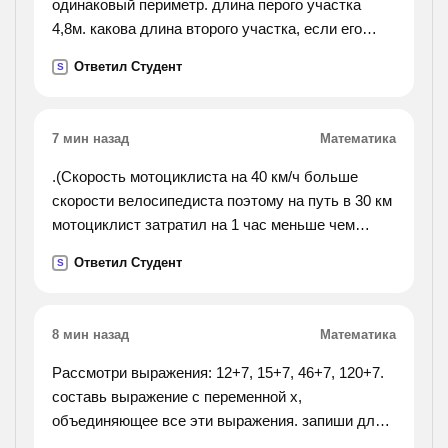
одинаковый периметр. длина перого участка
4,8м. какова длина второго участка, если его
ширина на 0,95 м больше, чем ширина первого?).
Ответил Студент
S
7 мин назад
Математика
.(Скорость мотоциклиста на 40 км/ч больше
скорости велосипедиста поэтому на путь в 30 км
мотоциклист затратил на 1 час меньше чем
велосипедист. сколько на этот путь тратит
Ответил Студент
S
времени велосипедист).
8 мин назад
Математика
Рассмотри выражения: 12+7, 15+7, 46+7, 120+7.
составь выражение с переменной х,
объединяющее все эти выражения. запиши для
выражений множество значений переменной х.