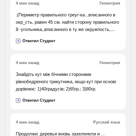
4 мин назад
Геометрия
.(Периметр правильного треуг-ка. ,вписанного в
окр_сть, равен 45 см. найти сторону правильного
8 -угольника.,вписанного в ту же окружпость,
найти площадь круга, если площадь вписанного
Ответил Студент
S
в ограничивающую его окружность квадрата
равна 72 дм, найти длину дуги окружности
радиуса 3 см, если её градусная мера равна 150
4 мин назад
Геометрия
градусов, периметр правильного 6_угольника,
вписанного в окр-сть равен 48 см найти сторону
Знайдіть кут між бічними сторонами
квадрата, вписанного в туже окр-сть. найти
рівнобедреного трикутника, якщо кут при основі
длину
дорівнює: 1)40градусів; 2)65гр.; 3)80гр.
окр_сти если площадь вписанного в неё
Ответил Студент
S
правильного 6-угольника равна 72 корень из 3см
в квадрате, найти площадь кругового сектора
.если градусная мера его дуги 120 градусов, а
4 мин назад
Русский язык
радиус круга 12 см,).
Продолжи: деревья вновь зазеленели и . .