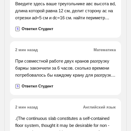
Введите здесь ваше треугольнике авс высота вd,
длина которой равна 12 см, делит сторону ас на
отрезки аd=5 см и dс=16 см. найти периметр
треугольника.
Ответил Студент
S
2 мин назад
Математика
При совместной работе двух кранов разгрузку
баржы закончили за 6 часов. сколько времени
потребовалось бы каждому крану для разгрузки
баржы, если известно, что первому крану
Ответил Студент
S
требуется на 5 часов больше, чем второму.
2 мин назад
Английский язык
.(The continuous slab constitutes a self-contained
floor system, thought it may be desirable for non -