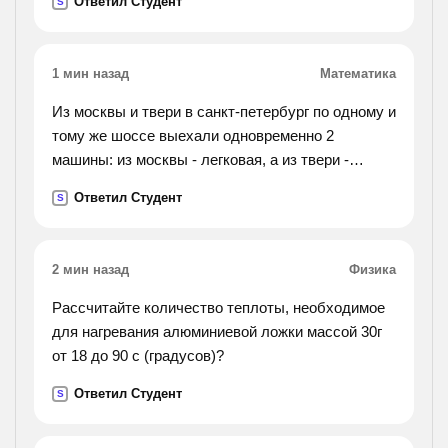
Ответил Студент
S
1 мин назад
Математика
Из москвы и твери в санкт-петербург по одному и
тому же шоссе выехали одновременно 2
машины: из москвы - легковая, а из твери -
грузовая. скорость грузовой машины 50 км/ч.
Ответил Студент
S
какова скорость легковой машины, если она
догнала
грузовую через 7 часов после выезда, а
2 мин назад
Физика
расстояние от москвы до твери 168 км? решить
нужно двумя
Рассчитайте количество теплоты, необходимое
для нагревания алюминиевой ложки массой 30г
от 18 до 90 с (градусов)?
Ответил Студент
S