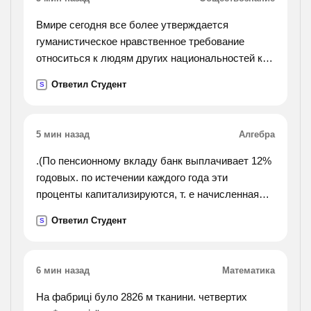
Вмире сегодня все более утверждается
гуманистическое нравственное требование
относиться к людям других национальностей как
к равным деликатно терпимо уважительно. как
Ответил Студент
S
вы понимаете смысл этого нравственного
требования?
объясните на конкретных примерах.
5 мин назад
Алгебра
.(По пенсионному вкладу банк выплачивает 12%
годовых. по истечении каждого года эти
проценты капитализируются, т. е начисленная
сумма присоеденяется к вкладу. на данный вид
Ответил Студент
S
вклада был открыт счет в 80 000 рублей,
который не
пополнялся и с которого не снимали деньги в
6 мин назад
Математика
течение 2 лет. какой доход был получен по
истечении этого срока?).
На фабриці було 2826 м тканини. четвертих