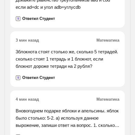
если ad=dc и угол adb=углуcdb
Ответил Студент
S
3 мин назад
Математика
3блокнота стоят столько же, сколько 5 тетрадей.
сколько стоят 1 тетрадь и 1 блокнот, если
блокнот дороже тетради на 2 рубля?
Ответил Студент
S
4 мин назад
Математика
Вновогоднем подарке яблоки и апельсины. яблок
было столько: 5-2. а) используя данное
вырожение, запиши ответ на вопрос. 1. сколько
всего фруктов? 2.сколько апельсинов в подарке?