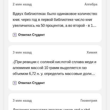
2 мин назад
Алгебра
Вдвух библиотеках было одинаковое количество
книг. через год в первой библиотеке число книг
увеличилось на 50 процентов, а во второй - в 1,5
раза. в каой библиотеке книг стало больше?
Ответил Студент
S
3 мин назад
Химия
.(При реакции с соляной кислотой сплава меди и
алюминия массой 10 грамм выделяется газ
объемом 6,72 н. у. определить массовые доли
каждого металла в сплаве.).
Ответил Студент
S
3 мин назад
Геометрия
Докажите равенство треугольников авd и cbd