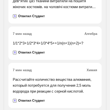
дев*ятих цієї тканини витратили на пошитя
жіночих костюмів. на чоловічі костюми витратили
одна других від кількості тканини, що пішла на
Ответил Студент
S
жіночі костюми. скільки тканини пішло на
пошиття чоловічих костюмів?
7 мин назад
Алгебра
1/1*2*3+1/2*3*4+1/3*4*5++1/n(n+1)(n+2)=?
Ответил Студент
S
7 мин назад
Химия
Рассчитайте количество вещества алюминия,
который потребуется для получения 2,5 моль
водорода при реакции с серной кислотой.
Ответил Студент
S