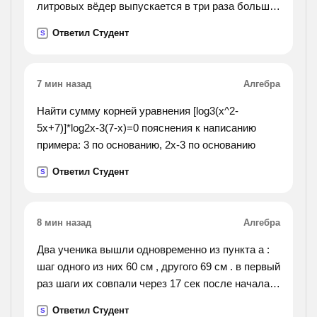
литровых вёдер выпускается в три раза больше,
чем 15-литровых, а общий объём всех ведёр
Ответил Студент
S
составляет 675 литров. сколько вёдер каждого
вида
выпускается ежедневно?).
7 мин назад
Алгебра
Найти сумму корней уравнения [log3(x^2-
5x+7)]*log2x-3(7-x)=0 пояснения к написанию
примера: 3 по основанию, 2x-3 по основанию
Ответил Студент
S
8 мин назад
Алгебра
Два ученика вышли одновременно из пункта а :
шаг одного из них 60 см , другого 69 см . в первый
раз шаги их совпали через 17 сек после начала
движения , а после 5 мин движения их шаги
Ответил Студент
S