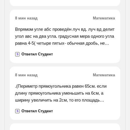
совпали в первый раз в пункте в. определите
расстояние от а до в.
8 мин назад
Математика
Впрямом угле абс проведён луч вд. луч вд делит
угол авс на два угла. градусная мера одного угла
равна 4-5( четыре пятых- обычная дробь, не
десятичная) градусной меры другого. найдите
Ответил Студент
S
градусную меру каждого угла составив
уравнение
8 мин назад
Математика
.(Периметр прямоугольника равен 65см. если
длину прямоугольника уменьшить на 6см, а
ширину увеличить на 2см, то его площадь
уменьшится на 27 кв. см. найдите площадь
Ответил Студент
S
прямоугольника.).