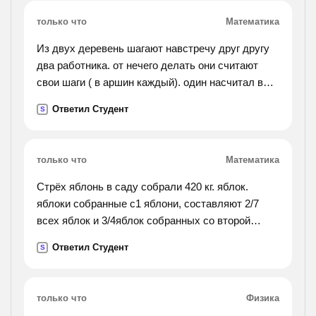
только что
Математика
Из двух деревень шагают навстречу друг другу
два работника. от нечего делать они считают
свои шаги ( в аршин каждый). один насчитал в
минуту 133 шага, а другой-167 шагов. вышли они
Ответил Студент
S
одновременно и через 5 минут встретились.
узнай
примерное расстояние между деревнями в
только что
Математика
сантиметрах и вырази его в возможно более
крупных единицах измерения. ( 1 аршин= 71 см.)
Стрёх яблонь в саду собрали 420 кг. яблок.
яблоки собранные с1 яблони, составляют 2/7
всех яблок и 3/4яблок собранных со второй
яблони. сколько кг. яблок собрали с третьей
Ответил Студент
S
яблони
только что
Физика