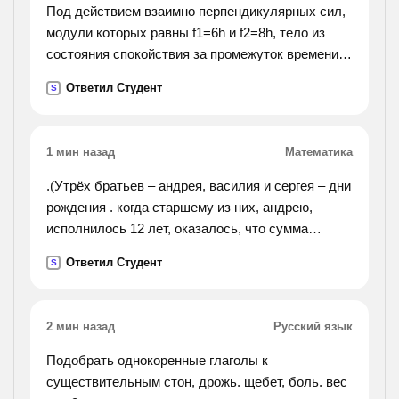
Под действием взаимно перпендикулярных сил,
модули которых равны f1=6h и f2=8h, тело из
состояния спокойствия за промежуток времени
путь s=16м по направлению равнодействующей
Ответил Студент
S
этих сил. определить массу тела.
1 мин назад
Математика
.(Утрёх братьев – андрея, василия и сергея – дни
рождения . когда старшему из них, андрею,
исполнилось 12 лет, оказалось, что сумма
возрастов всех трёх нацело делится на 12. то же
Ответил Студент
S
случилось, когда 12 лет исполнилось василию.
докажите, что то же самое случится, когда 12 лет
исполнится сергею.).
2 мин назад
Русский язык
Подобрать однокоренные глаголы к
существительным стон, дрожь. щебет, боль. вес