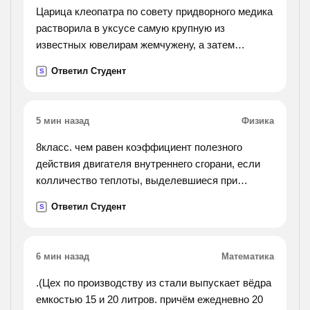
Царица клеопатра по совету придворного медика
растворила в уксусе самую крупную из
известных ювелирам жемчужену, а затем
принимала полученный растворв течение
Ответил Студент
S
некоторого времени. какую реакцию
осуществилаклеопатра?
какое соединение она принимала?
5 мин назад
Физика
8класс. чем равен коэффициент полезного
действия двигателя внутреннего сгорани, если
колличество теплоты, выделевшиеся при
сгорании бинзина, ровно 46*10(в 7 степени)дж, а
Ответил Студент
S
совершенная полезная работа двиготеля ровно
13,8*10(в 7
сепени)дж?
6 мин назад
Математика
.(Цех по производству из стали выпускает вёдра
емкостью 15 и 20 литров. причём ежедневно 20