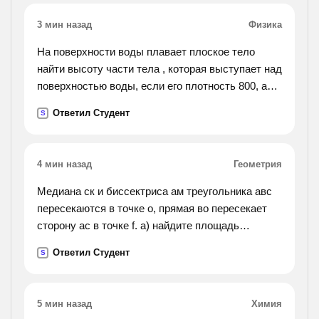
3 мин назад
Физика
На поверхности воды плавает плоское тело
найти высоту части тела , которая выступает над
поверхностью воды, если его плотность 800, а
толщина 50см
Ответил Студент
S
4 мин назад
Геометрия
Медиана ск и биссектриса ам треугольника авс
пересекаются в точке о, прямая во пересекает
сторону ас в точке f. а) найдите площадь
треугольника авм, если ав=8, вс=7, ас=6 б)
Ответил Студент
S
докажите, что треугольники fmc и abc
5 мин назад
Химия