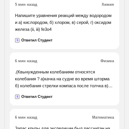
5 мин назад
Химия
Напишите уравнения реакций между водородом
и а) кислородом, б) хлором, в) серой, г) оксидом
железа (ii, iii) fe3o4
Ответил Студент
S
6 мин назад
Физика
.(Квынужденным колебаниям относятся
колебания ? а)качка на судне во время шторма
б) колебания стрелки компаса после толчка в)
колебания люстры, в которую ребенок попал
Ответил Студент
S
мячиком г) колебания стрелки весов при
взвешивании).
6 мин назад
Математика
Запас крупы для экспедиции был рассчитан на