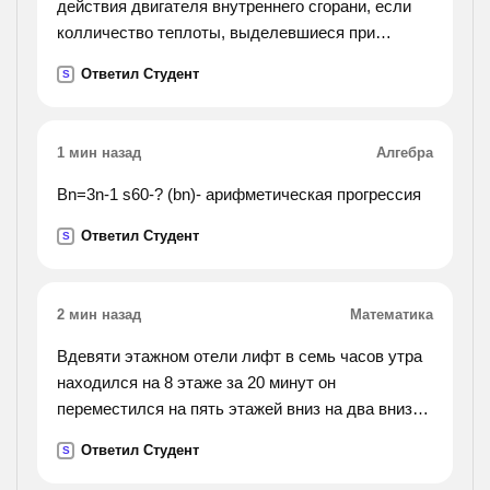
действия двигателя внутреннего сгорани, если
колличество теплоты, выделевшиеся при
сгорании бинзина, ровно 46*10(в 7 степени)дж, а
Ответил Студент
S
совершенная полезная работа двиготеля ровно
13,8*10(в 7
сепени)дж?
1 мин назад
Алгебра
Bn=3n-1 s60-? (bn)- арифметическая прогрессия
Ответил Студент
S
2 мин назад
Математика
Вдевяти этажном отели лифт в семь часов утра
находился на 8 этаже за 20 минут он
переместился на пять этажей вниз на два вниз
на 7 вверх на5 вниз на 4 вверх на 3 вниз на 2
Ответил Студент
S
вниз на каком этаже лифт ноходится после всех
изминений ?