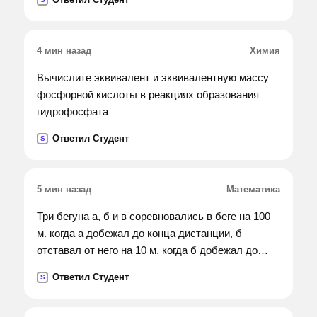
между поселками.).
4 мин назад
Химия
Вычислите эквивалент и эквивалентную массу
фосфорной кислоты в реакциях образования
гидрофосфата
Ответил Студент
S
5 мин назад
Математика
Три бегуна а, б и в соревновались в беге на 100
м. когда а добежал до конца дистанции, б
отставал от него на 10 м. когда б добежал до
финиша, в отставал от него на 10 м. на сколько
Ответил Студент
S
метров отставал в от а, когда а финишировал?