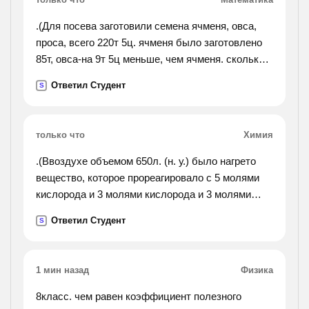
.(Для посева заготовили семена ячменя, овса,
проса, всего 220т 5ц. ячменя было заготовлено
85т, овса-на 9т 5ц меньше, чем ячменя. сколько
проса заготовлено для посева?).
Ответил Студент
S
только что
Химия
.(Ввоздухе объемом 650л. (н. у.) было нагрето
вещество, которое прореагировало с 5 молями
кислорода и 3 молями кислорода и 3 молями
азота. определите количества и объемные доли
Ответил Студент
S
азота и кислорода в оставшейся газовой смеси
(продукты
реакций - твердые вещества).).
1 мин назад
Физика
8класс. чем равен коэффициент полезного