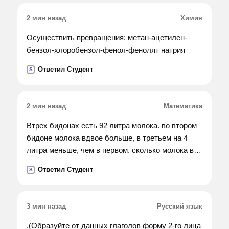
какой путь лифт за 20 минут если высота одного
2 мин назад
Химия
этажа 2.7 метра?
Осуществить превращения: метан-ацетилен-
бензол-хлоробензол-фенол-фенолят натрия
Ответил Студент
S
2 мин назад
Математика
Втрех бидонах есть 92 литра молока. во втором
бидоне молока вдвое больше, в третьем на 4
литра меньше, чем в первом. сколько молока в
каждом бидоне?
Ответил Студент
S
3 мин назад
Русский язык
.(Образуйте от данных глаголов форму 2-го лица