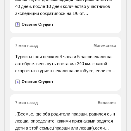
40 дней. после 10 дней количество участников
экспедиции сократилось на 1/6 от
первоначального, а норма выдачи крупы
Ответил Студент
S
возросла на 1/8 от запланированной. на сколько
дней хватит
оставшейся крупы?
7 мин назад
Математика
Туристы шли пешком 4 часа и 5 часов ехали на
автобусе. весь путь составил 340 км. с какой
скоростью туристы ехали на автобусе, если со
скоростью движения пешком их скорость
Ответил Студент
S
составила 70 км/ч?
7 мин назад
Биология
.(Всемье, где оба родители правши, родился сын
левша. определите, какими признаками родятся
дети в этой семье,(правши или левши),если