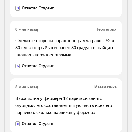
известно что свойств владеть правой рукой
Ответил Студент
S
доминантный признак, а левша рецессивный
признак.).
8 мин назад
Геометрия
Смежные стороны параллелограмма равны 52 и
30 см, а острый угол равен 30 градусов. найдите
площадь параллелограмма
Ответил Студент
S
8 мин назад
Математика
Вхозяйстве у фермера 12 парников занято
огурцами. это составляет пятую часть всех его
парников. сколько парников у фермера
Ответил Студент
S