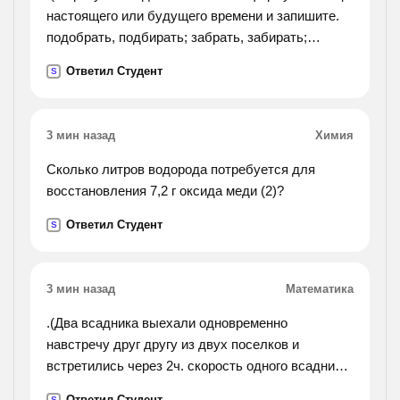
настоящего или будущего времени и запишите.
подобрать, подбирать; забрать, забирать;
собрать, собирать; задрать, задирать; отпереть,
Ответил Студент
S
отпирать; натереть, натирать. !).
3 мин назад
Химия
Сколько литров водорода потребуется для
восстановления 7,2 г оксида меди (2)?
Ответил Студент
S
3 мин назад
Математика
.(Два всадника выехали одновременно
навстречу друг другу из двух поселков и
встретились через 2ч. скорость одного всадника
15км/ч, а другого - 13 км/ч. найди расстояние
Ответил Студент
S