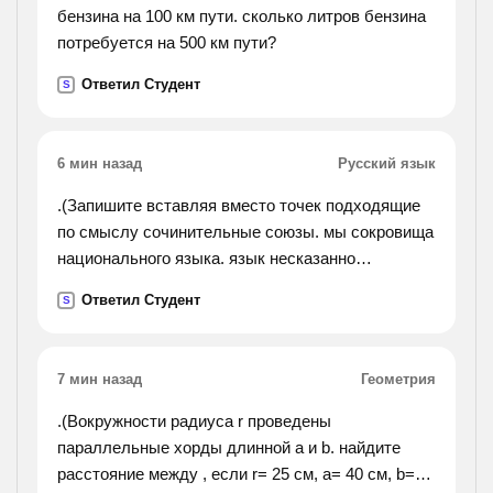
бензина на 100 км пути. сколько литров бензина
потребуется на 500 км пути?
Ответил Студент
S
6 мин назад
Русский язык
.(Запишите вставляя вместо точек подходящие
по смыслу сочинительные союзы. мы сокровища
национального языка. язык несказанно
богат,.пушкин, гоголь, черпали в языке народную
Ответил Студент
S
мудрость в свою очередь обогащали его.).
7 мин назад
Геометрия
.(Вокружности радиуса r проведены
параллельные хорды длинной a и b. найдите
расстояние между , если r= 25 см, a= 40 см, b=48