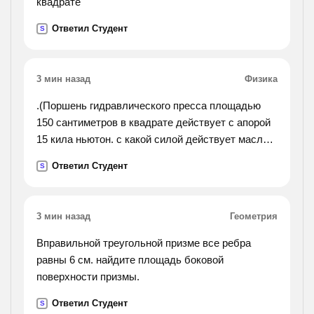
квадрате
Ответил Студент
S
3 мин назад
Физика
.(Поршень гидравлического пресса площадью
150 сантиметров в квадрате действует с апорой
15 кила ньютон. с какой силой действует масло в
прессе на малый поршень площадью 4
Ответил Студент
S
сантиметра в квадрате?).
3 мин назад
Геометрия
Вправильной треугольной призме все ребра
равны 6 см. найдите площадь боковой
поверхности призмы.
Ответил Студент
S