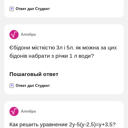
Ответ дал Студент
P
Алгебра
Єбідони місткістю 3л і 5л. як можна за цих
бідонів набрати з річки 1 л води?
Пошаговый ответ
Ответ дал Студент
P
Алгебра
Как решить уравнение 2y-5(y-2,5)=y+3,5?