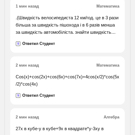
1 мин назад
Математика
.(Швидкість велосипедиста 12 км/год. це в 3 рази
більша за швидкість пішохода і в 6 разів менша
за швидкість автомобіліста. знайти швидкість
пішохода і швидкість автомобіліста.).
Ответил Студент
S
2 мин назад
Математика
Cos(x)+cos(2x)+cos(6x)+cos(7x)=4cos(x/2)*cos(5x
/2)*cos(4x)
Ответил Студент
S
2 мин назад
Алгебра
27x в кубе-y в кубе+9x в квадрате*y-3xy в