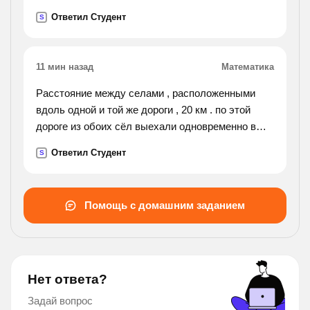
рубидия 1.кислотная в. фторид калия
Ответил Студент
S
2.нейтральная г. гидрофосфат натрия
3.щелочная).
11 мин назад
Математика
Расстояние между селами , расположенными
вдоль одной и той же дороги , 20 км . по этой
дороге из обоих сёл выехали одновременно в
одном направлении два велосипедиста .
Ответил Студент
S
скорость первого 10км/ч , а второго ,
движущегося вслед за ним
, 15 км /ч . через какое время после начала
Помощь с домашним заданием
движения второй велосипедист : 1) догонит
первого ; 2)обгонит первого на 5 км .
Нет ответа?
Задай вопрос