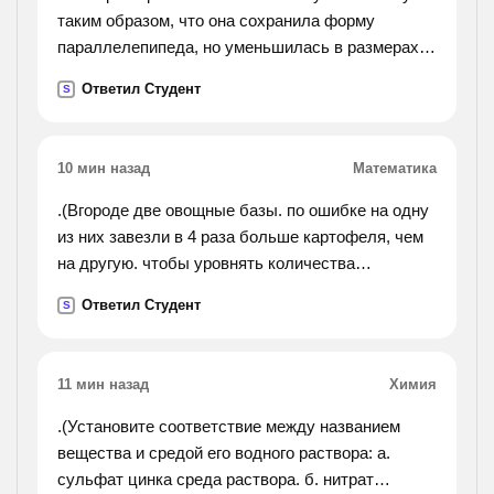
таким образом, что она сохранила форму
параллелепипеда, но уменьшилась в размерах.
оказалось, что площадь одной грани
Ответил Студент
S
уменьшилась на 28%, другой – на 37%, а третьей
– на 44%. на сколько
процентов уменьшился объём заготовки?
10 мин назад
Математика
.(Вгороде две овощные базы. по ошибке на одну
из них завезли в 4 раза больше картофеля, чем
на другую. чтобы уровнять количества
картофеля на обеих базах, пришлось с первой
Ответил Студент
S
базы перевезти на вторую 630 т картофеля.
сколько тонн
картофеля было завезено на каждую базу
11 мин назад
Химия
первоначально?).
.(Установите соответствие между названием
вещества и средой его водного раствора: а.
сульфат цинка среда раствора. б. нитрат