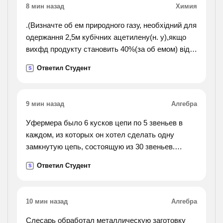
8 мин назад
Химия
.(Визначте об ем природного газу, необхідний для
одержання 2,5м кубічних ацетилену(н. у),якщо
вихфд продукту становить 40%(за об емом) від
теоретичного. обе мначастка метану в
Ответил Студент
S
природному газі становить 95%).
9 мин назад
Алгебра
Уфермера было 6 кусков цепи по 5 звеньев в
каждом, из которых он хотел сделать одну
замкнутую цепь, состоящую из 30 звеньев.
учитывая что разрезать одно звено стоит 8
Ответил Студент
S
центов, а вновь его соединить-18 центов.
скажите, сколько денег
фермер, если купит готовую замкнутую цепь за
10 мин назад
Алгебра
полтора доллара?
Слесарь обработал металлическую заготовку