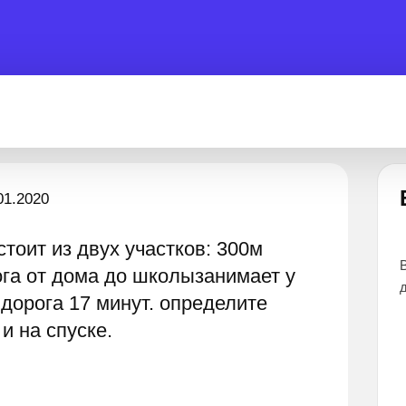
Есть вопрос?
01.2020
тоит из двух участков: 300м
отовы помочь 24 часа
Все эксперты прошли тщательный отб
ога от дома до школызанимает у
дают наиболее точные и понятные отв
 дорога 17 минут. определите
и на спуске.