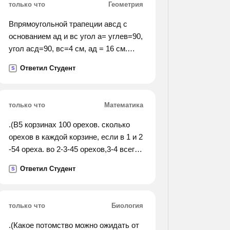
только что
Геометрия
Впрямоугольной трапеции авсд с
основанием ад и вс угол а= углев=90,
угол асд=90, вс=4 см, ад = 16 см.
найти углы с и д трапеции.
Ответил Студент
S
только что
Математика
.(В5 корзинах 100 орехов. сколько
орехов в каждой корзине, если в 1 и 2
-54 ореха. во 2-3-45 орехов,3-4 всего
34 ореха,4-5-орехов 30).
Ответил Студент
S
только что
Биология
.(Какое потомство можно ожидать от