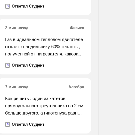
грамматическая, синтаксическая,
Ответил Студент
S
стилистическая). запишите
исправленный вариант предложения.
1)полезная емкость скрепера
2 мин назад
Физика
составляет 1500 килограмм.
2)докладчик остановилась на самых
Газ в идеальном тепловом двигателе
основных проблемах. 3)нога
отдает холодильнику 60% теплоты,
провалилась в снег почти до колена.
полученной от нагревателя. какова
их трудно было вытаскивать. 4)за
температура нагревателя, если
Ответил Студент
S
последний год спортсмены
температура холодильника 200к?
достигнули больших успехов. 5)он
ругает нелепые порядки, заведенные
3 мин назад
Алгебра
на
хирургическом отделении. 6)на
Как решить : один из катетов
конференции было подчеркнуто, что
прямоугольного треугольника на 2 см
для нормализации работы отдела
больше другого, а гипотенуза равна
потребуются несколько месяцев.
10 смю найдите катеты
Ответил Студент
7)основание гортани образует
S
прямоугольного треугольника
перстневидный хрящ, напоминающий