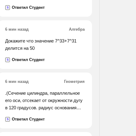
Ответил Студент
S
6 мин назад
Алгебра
Докажите что значение 7^33+7^31
делится на 50
Ответил Студент
S
6 мин назад
Геометрия
.(Сечение цилиндра, параллельное
его оси, отсекает от окружности дугу
в 120 градусов. радиус основания
цилиндра равен r, а угол между
Ответил Студент
S
диаганалью сечения и осью
цилиндра равен 30 градусам.