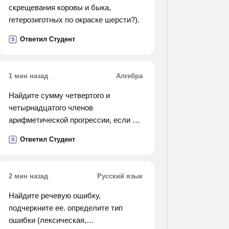
скрещевания коровы и быка,
гетерозиготных по окраске шерсти?).
Ответил Студент
S
1 мин назад
Алгебра
Найдите сумму четвертого и
четырнадцатого членов
арифметической прогрессии, если её
девятый член равен 24.
Ответил Студент
S
2 мин назад
Русский язык
Найдите речевую ошибку,
подчеркните ее. определите тип
ошибки (лексическая,