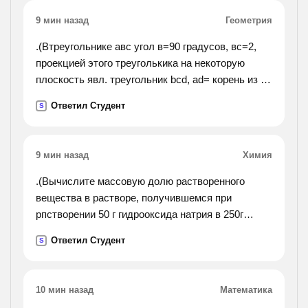
9 мин назад
Геометрия
.(Втреугольнике авс угол в=90 градусов, вс=2,
проекцией этого треуголькика на некоторую
плоскость явл. треугольник bcd, ad= корень из 2,
уголabcd=45 градусов. найти ав).
Ответил Студент
S
9 мин назад
Химия
.(Вычислите массовую долю растворенного
вещества в растворе, получившемся при
рпстворении 50 г гидрооксида натрия в 250г
воды.).
Ответил Студент
S
10 мин назад
Математика