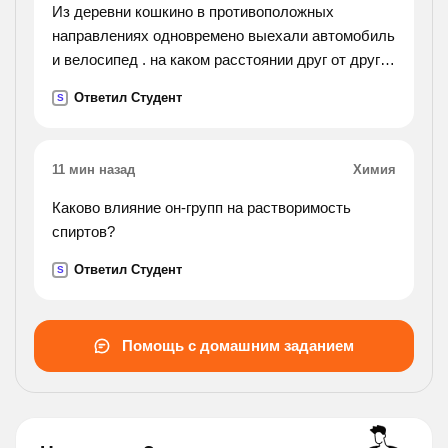
Из деревни кошкино в противоположных
направлениях одновремено выехали автомобиль
и велосипед . на каком расстоянии друг от друга
они быличерез 2 часа , если автомобиль
Ответил Студент
S
двигался со скоростью 60 км / час , а скорость
велосипеда
была в 5 раз меньше?
11 мин назад
Химия
Каково влияние он-групп на растворимость
спиртов?
Ответил Студент
S
Помощь с домашним заданием