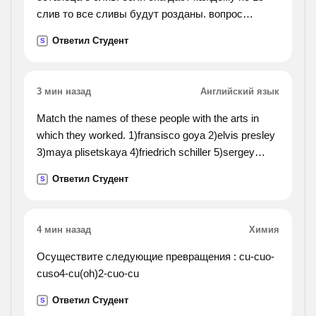
слив то все сливы будут розданы. вопрос
сколько слив было у мамы?).
Ответил Студент
S
3 мин назад
Английский язык
Match the names of these people with the arts in
which they worked. 1)fransisco goya 2)elvis presley
3)maya plisetskaya 4)friedrich schiller 5)sergey
rakhmaninov 6)pablo picasso 7)luciano pavarotti
Ответил Студент
S
8)michelangelo 9)rembrandt 10)elithabeth taylor
4 мин назад
Химия
Осуществите следующие превращения : cu-cuo-
cuso4-cu(oh)2-cuo-cu
Ответил Студент
S