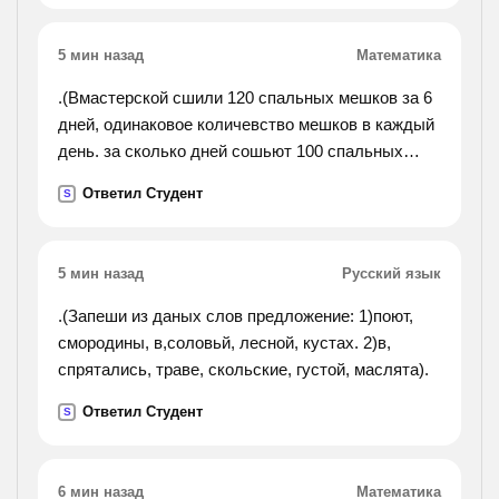
5 мин назад
Математика
.(Вмастерской сшили 120 спальных мешков за 6
дней, одинаковое количевство мешков в каждый
день. за сколько дней сошьют 100 спальных
мешков, если ежедневно будут шить на 5
Ответил Студент
S
мешков больше. составь краткую запись и
решение с ответом.).
5 мин назад
Русский язык
.(Запеши из даных слов предложение: 1)поют,
смородины, в,соловьй, лесной, кустах. 2)в,
спрятались, траве, скольские, густой, маслята).
Ответил Студент
S
6 мин назад
Математика