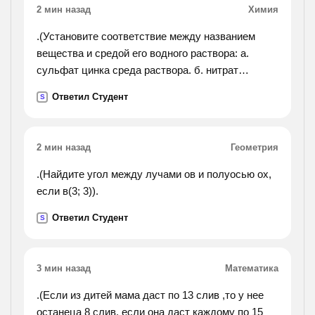
2 мин назад
Химия
.(Установите соответствие между названием
вещества и средой его водного раствора: а.
сульфат цинка среда раствора. б. нитрат
рубидия 1.кислотная в. фторид калия
Ответил Студент
S
2.нейтральная г. гидрофосфат натрия
3.щелочная).
2 мин назад
Геометрия
.(Найдите угол между лучами ов и полуосью ох,
если в(3; 3)).
Ответил Студент
S
3 мин назад
Математика
.(Если из дитей мама даст по 13 слив ,то у нее
останеца 8 слив. если она даст каждому по 15