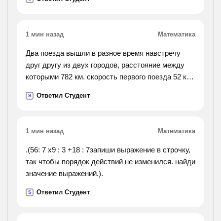
1 мин назад
Математика
Два поезда вышли в разное время навстречу
друг другу из двух городов, расстояние между
которыми 782 км. скорость первого поезда 52 км/
ч, а второго 61 км/ч. пройдя 416 км, первый поезд
Ответил Студент
S
встретился со вторым. на сколько один из
поездов
вышел раньше другого?
1 мин назад
Математика
.(56: 7 х9 : 3 +18 : 7запиши выражение в строчку,
так чтобы порядок действий не изменился. найди
значение выражений.).
Ответил Студент
S