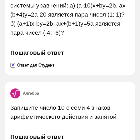
системы уравнений: а) (a-10)x+by=2b, ax-
(b+4)y=2a-20 является пара чисел (1; 1)?
б) (а+1)х-by=2b, ax+(b+1)y=5a является
пара чисел (-4; -6)?
Пошаговый ответ
Ответ дал Студент
P
Алгебра
Запишите число 10 с семи 4 знаков
арифметического действия и запятой
Пошаговый ответ