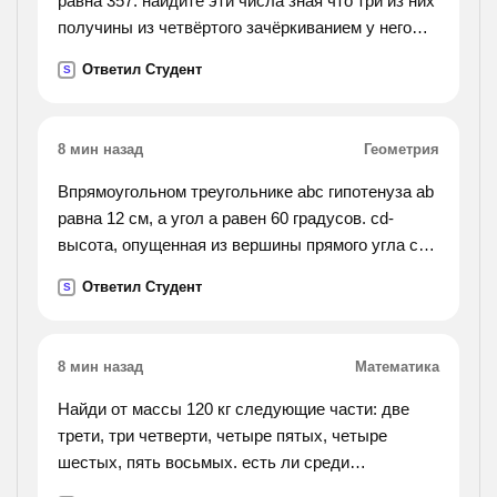
равна 357. найдите эти числа зная что три из них
получины из четвёртого зачёркиванием у него
одной цифры.
Ответил Студент
S
8 мин назад
Геометрия
Впрямоугольном треугольнике abc гипотенуза ab
равна 12 см, а угол a равен 60 градусов. cd-
высота, опущенная из вершины прямого угла c
на гипотенузу ab. найдите длину отрезка ad
Ответил Студент
S
8 мин назад
Математика
Найди от массы 120 кг следующие части: две
трети, три четверти, четыре пятых, четыре
шестых, пять восьмых. есть ли среди
полученных результатов одинаковые? как это