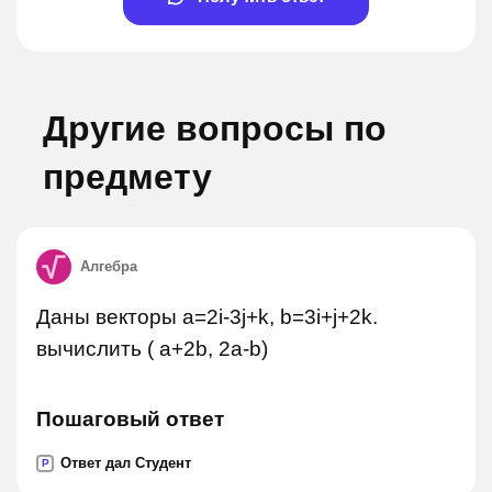
Другие вопросы по
предмету
Алгебра
Даны векторы а=2i-3j+k, b=3i+j+2k.
вычислить ( а+2b, 2a-b)
Пошаговый ответ
Ответ дал Студент
P