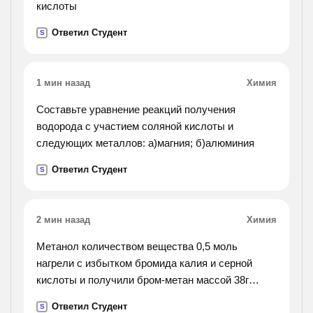
кислоты
Ответил Студент
S
1 мин назад
Химия
Составьте уравнение реакций получения
водорода с участием соляной кислоты и
следующих металлов: а)магния; б)алюминия
Ответил Студент
S
2 мин назад
Химия
Метанол количеством вещества 0,5 моль
нагрели с избытком бромида калия и серной
кислоты и получили бром-метан массой 38г
определите выход бромметана от теоретически
Ответил Студент
S