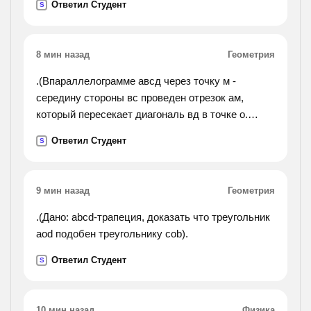
Ответил Студент
S
можно объяснить? докажи с схемы, что три
четвертых и шесть
восьмых от одной и той же величины равны.
8 мин назад
Геометрия
.(Впараллелограмме авсд через точку м -
середину стороны вс проведен отрезок ам,
который пересекает диагональ вд в точке о.
площадь параллелограмма 30 кв. см. найти
Ответил Студент
S
площадь треугольника вом и четырехкгольника
модс).
9 мин назад
Геометрия
.(Дано: abcd-трапеция, доказать что треугольник
aod подобен треугольнику cob).
Ответил Студент
S
10 мин назад
Физика