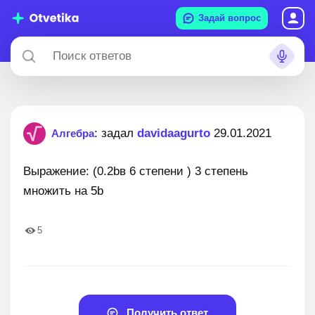
Задай вопрос
: задал
davidaagurto
29.01.2021
Алгебра
Выражение: (0.2bв 6 степени ) 3 степень
множить на 5b
5
Получить ответ