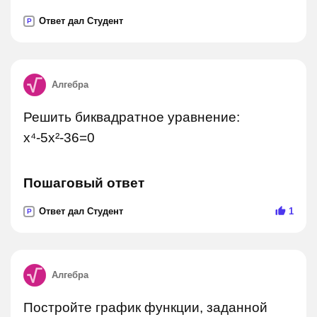
Ответ дал Студент
P
Алгебра
Решить биквадратное уравнение:
x⁴-5x²-36=0
Пошаговый ответ
Ответ дал Студент
1
P
Алгебра
Постройте график функции, заданной