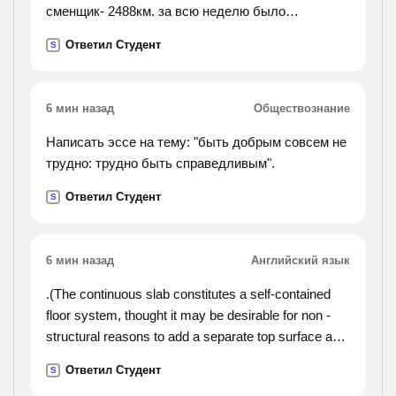
сменщик- 2488км. за всю неделю было
израсходовано 686л бензина. сколько литров
Ответил Студент
S
бензина израсходовал каждый сменщик).
6 мин назад
Обществознание
Написать эссе на тему: "быть добрым совсем не
трудно: трудно быть справедливым".
Ответил Студент
S
6 мин назад
Английский язык
.(The continuous slab constitutes a self-contained
floor system, thought it may be desirable for non -
structural reasons to add a separate top surface and
separate ceiling below. before the development of the
Ответил Студент
S
reinforced-concrete slab, the nearest equivalents