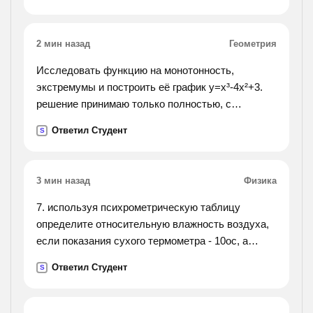
возможного
2 мин назад
Геометрия
Исследовать функцию на монотонность,
экстремумы и построить её график y=x³-4x²+3.
решение принимаю только полностью, с
вложенным графиком.
Ответил Студент
S
3 мин назад
Физика
7. используя психрометрическую таблицу
определите относительную влажность воздуха,
если показания сухого термометра - 10ос, а
влажного – 8ос.
Ответил Студент
S