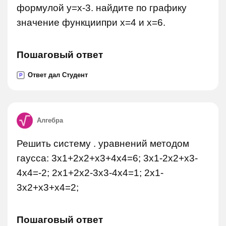
формулой y=x-3. найдите по графику
значение функциипри x=4 и x=6.
Пошаговый ответ
Ответ дал Студент
P
Алгебра
Решить систему . уравнений методом
гаусса: 3x1+2x2+x3+4x4=6; 3x1-2x2+x3-
4x4=-2; 2x1+2x2-3x3-4x4=1; 2x1-
3x2+x3+x4=2;
Пошаговый ответ