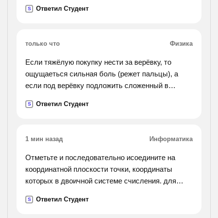
остатка. сколько листов бумаги было в пачке,
Ответил Студент
S
если после перепечатывания этих 2 рукописей в
ней осталось 40 листов?
только что
Физика
Если тяжёлую покупку нести за верёвку, то
ощущаеться сильная боль (режет пальцы), а
если под верёвку подложить сложенный в
несколько раз лист бумаги, то боль
Ответил Студент
S
уменьшаеться. объясните почему?
1 мин назад
Информатика
Отметьте и последовательно исоедините на
координатной плоскости точки, координаты
которых в двоичной системе счисления. для
этого сначала заполните последний столбец
Ответил Студент
S
таблицы. № точки двоичный код десятичный код
1 (101,101) ? 2