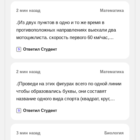
(1000,1000) ? 3 (1001,1000) ? 4 (1011,110) ? 5
2 мин назад
Математика
(1100,110) ? 6 (1100,111) ? 7 (1011,111) ? 8
(1011,10) ? 9 (1001,10) ? 10 (1001,11) ? 11
.(Из двух пунктов в одно и то же время в
(1010,11) ? 12 (1010,100) ? 13 (111,100) ? 14
противоположных направлениях выехали два
(111,10) ? 15 (101,10) ? 16 (101,11) ? 17 (110,11) ?
мотоциклиста. скорость первого 60 км/час,
18 (110,1001) ? 19 (111,1001) ? 20 (111,1000) ? 21
скорость второго на 15 км/час больше. найдите
Ответил Студент
S
(10,1000) ? 22 (10,1001) ? 23 (11,1001) ? 24
расстояние между пунктами, если известно, что
(11,110) ? 25 (100,101) ? !
они ехали 6
часов.).
2 мин назад
Математика
.(Проведи на этих фигурах всего по одной линии
чтобы образовались буквы, они составят
название одного вида спорта (квадрат, круг,
треугольник, круг)).
Ответил Студент
S
3 мин назад
Биология