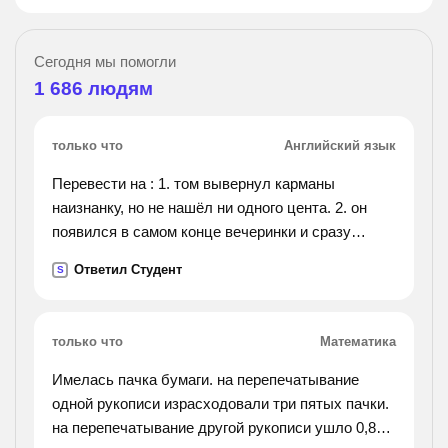
Сегодня мы помогли
1 686
людям
только что
Английский язык
Перевести на : 1. том вывернул карманы
наизнанку, но не нашёл ни одного цента. 2. он
появился в самом конце вечеринки и сразу
попросил чашку чая и кусок пирога. 3. а теперь
Ответил Студент
S
выключите магнитофоны и запишите то, что вы
слышали. 4.
оказалось, что практиковаться в игре на
только что
Математика
фортепьяно не всегда интересно. 5. мне бы
хотелось, чтобы ты сделал звук телевизора
Имелась пачка бумаги. на перепечатывание
потише.
одной рукописи израсходовали три пятых пачки.
на перепечатывание другой рукописи ушло 0,8