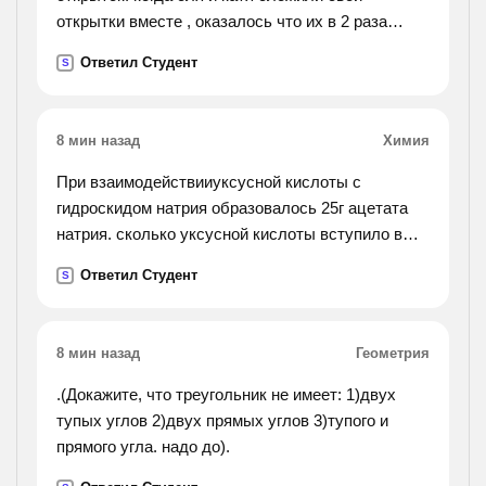
открытки вместе , оказалось что их в 2 раза
больше, чем у тани. какое из буквенных
Ответил Студент
S
выражений ,предоставленных ниже,
соответствует условию 1)x - y =2z
2)x+z= 2y 3)2x - y = z 4)2z -x=y
8 мин назад
Химия
При взаимодействииуксусной кислоты с
гидроскидом натрия образовалось 25г ацетата
натрия. сколько уксусной кислоты вступило в
реакцию?
Ответил Студент
S
8 мин назад
Геометрия
.(Докажите, что треугольник не имеет: 1)двух
тупых углов 2)двух прямых углов 3)тупого и
прямого угла. надо до).