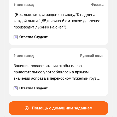
9 мин назад
Физика
.(Вес лыжника, стоящего на снегу,70 н. длина
каждой лыжи-1,95,ширина-6 см. какое давление
производит лыжник на снег?).
Ответил Студент
S
9 мин назад
Русский язык
Запиши словасочитания чтобы слева
прилогательное употреблялось в прямом
значении асправа в переносном тяжелый груз
тяжелый тяжелый характер холодный крепкий
Ответил Студент
S
нарядный ясный сочный 2 . к данным глаголам
подбери и запиши
словосочитания существительного с именем
Помощь с домашним заданием
прилагательным мужского и среднего рода в
творительном и предложном падежах дышали ,