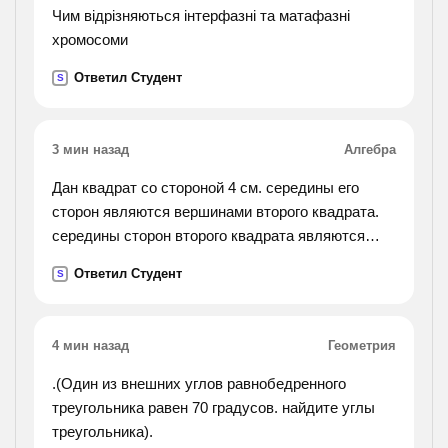
Чим відрізняються інтерфазні та матафазні
хромосоми
Ответил Студент
S
3 мин назад
Алгебра
Дан квадрат со стороной 4 см. середины его
сторон являются вершинами второго квадрата.
середины сторон второго квадрата являются
вершинами третьего квадрата и т. д. доказать,
Ответил Студент
S
что последовательность площадей этих
квадратов
является прогрессией. найти площадь седьмого
4 мин назад
Геометрия
квадрата.
.(Один из внешних углов равнобедренного
треугольника равен 70 градусов. найдите углы
треугольника).