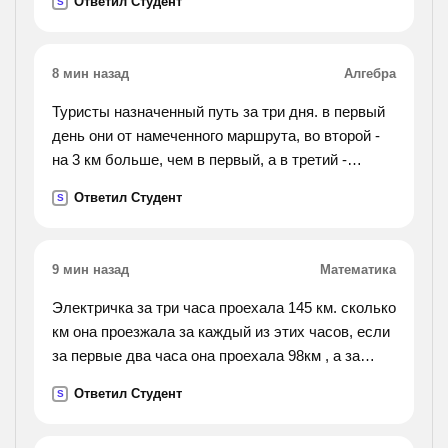
Ответил Студент
S
8 мин назад
Алгебра
Туристы назначенный путь за три дня. в первый
день они от намеченного маршрута, во второй -
на 3 км больше, чем в первый, а в третий -
остальные 21 км. какова длина маршрута?
Ответил Студент
S
9 мин назад
Математика
Электричка за три часа проехала 145 км. сколько
км она проезжала за каждый из этих часов, если
за первые два часа она проехала 98км , а за
третий час на 3км меньше , чем за второй
Ответил Студент
S