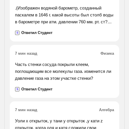
.(Изображен водяной барометр, созданный
паскалем в 1646 г. какой высоты был столб воды
в барометре при атм. давлении 760 мм. рт. ст?
надо написать решение).
Ответил Студент
S
7 мин назад
Физика
Часть стенки сосуда покрыли клеем,
поглощающим все молекулы газа. изменится ли
давление газа на этом участке стенки?
Ответил Студент
S
7 мин назад
Алгебра
Уоли x открыток, у тани y открыток ,у кати z
открыток. когда оля и катя сложили свои