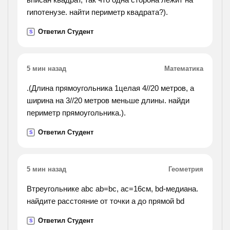
гипотенузе. найти периметр квадрата?).
Ответил Студент
S
5 мин назад
Математика
.(Длина прямоугольника 1целая 4//20 метров, а
ширина на 3//20 метров меньше длины. найди
периметр прямоугольника.).
Ответил Студент
S
5 мин назад
Геометрия
Втреугольнике abc ab=bc, ac=16cм, bd-медиана.
найдите расстояние от точки а до прямой bd
Ответил Студент
S