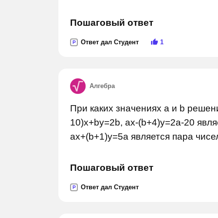
Пошаговый ответ
Ответ дал Студент
1
P
Алгебра
При каких значениях a и b решен
10)x+by=2b, ax-(b+4)y=2a-20 являе
ax+(b+1)y=5a является пара чисел 
Пошаговый ответ
Ответ дал Студент
P