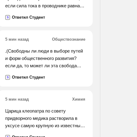
если сила тока в проводнике равна
0.4 а.
Ответил Студент
S
5 мин назад
Обществознание
.(Свободны ли люди в выборе путей
и форм общественного развития?
если да, то может ли эта свобода
быть беспредельной? что может
Ответил Студент
S
ограничить свободу и надо ли это
делать?).
5 мин назад
Химия
Царица клеопатра по совету
придворного медика растворила в
уксусе самую крупную из известных
ювелирам жемчужену, а затем