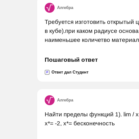
Алгебра
Требуется изготовить открытый 
в кубе).при каком радиусе основ
наименьшее количетво материа
Пошаговый ответ
Ответ дал Студент
P
Алгебра
Найти пределы функций 1). lim / x
x*= -2, x*= бесконечность