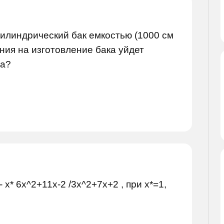
цилиндрический бак емкостью (1000 см
ания на изготовление бака уйдет
ла?
- x* 6x^2+11x-2 /3x^2+7x+2 , при x*=1,