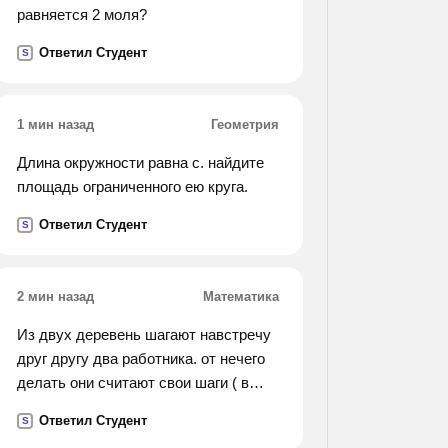
равняется 2 моля?
Ответил Студент
S
1 мин назад
Геометрия
Длина окружности равна с. найдите
площадь ограниченного ею круга.
Ответил Студент
S
2 мин назад
Математика
Из двух деревень шагают навстречу
друг другу два работника. от нечего
делать они считают свои шаги ( в
аршин каждый). один насчитал в
Ответил Студент
S
минуту 133 шага, а другой-167 шагов.