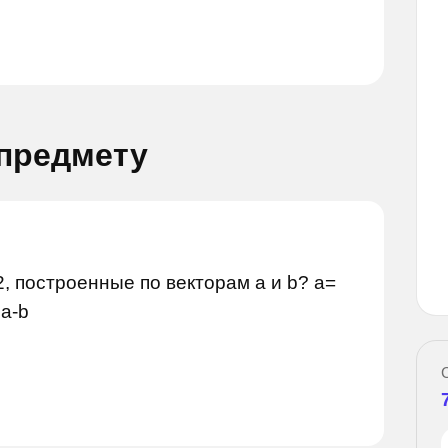
 предмету
Задай вопрос
дай вопрос
, построенные по векторам а и b? а=
8a-b