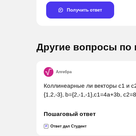
Получить ответ
Другие вопросы по
Алгебра
Задай вопрос
За
Коллинеарные ли векторы с1 и с2
{1,2,-3}, b={2,-1,-1},c1=4a+3b, c2=
Пошаговый ответ
Ответ дал Студент
P