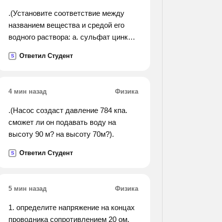
.(Установите соответствие между
названием вещества и средой его
водного раствора: а. сульфат цинка
среда раствора. б. нитрат рубидия
Ответил Студент
S
1.кислотная в. фторид калия
2.нейтральная г. гидрофосфат натрия
3.щелочная).
4 мин назад
Физика
.(Насос создаст давление 784 кпа.
сможет ли он подавать воду на
высоту 90 м? на высоту 70м?).
Ответил Студент
S
5 мин назад
Физика
1. определите напряжение на концах
проводника сопротивлением 20 ом,