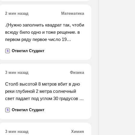
вышли они одновременно и через 5
минут встретились. узнай
2 мин назад
Математика
примерное расстояние между
деревнями в сантиметрах и вырази
.(Нужно заполнить квадрат так, чтоби
его в возможно более крупных
всюду било одно и тоже рещение. в
единицах измерения. ( 1 аршин= 71
первом ряду первое число 19
см.)
следующих двух нет, во втором ряду
Ответил Студент
S
первого числа нет а второе 23,третье
10. в третьем ряду тоже нет первого
числа, а второе 7,третье 27.).
3 мин назад
Физика
Столб высотой 8 метров вбит в дно
реки глубиной 2 метра солнечный
свет падает под углом 30 градусов к
горизонту найти длину тени на
Ответил Студент
S
поверхности воды и на дне реки если
n=1.33
3 мин назад
Химия