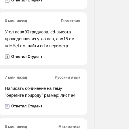
Ответил Студент
S
принимала полученный растворв
течение некоторого времени. какую
реакцию осуществилаклеопатра?
6 мин назад
Геометрия
какое соединение она принимала?
Угол асв=90 градусов, сd-высота
проведенная из угла асв, ав=15 см,
аd= 5,4 см, найти сd и периметр
треугольника авс
Ответил Студент
S
7 мин назад
Русский язык
Написать сочинение на тему
"берегите природу" размер: лист а4
Ответил Студент
S
8 мин назад
Математика