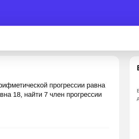
Есть вопрос?
рифметической прогрессии равна
отовы помочь 24 часа
Все эксперты прошли тщательный отб
авна 18, найти 7 член прогрессии
дают наиболее точные и понятные отв