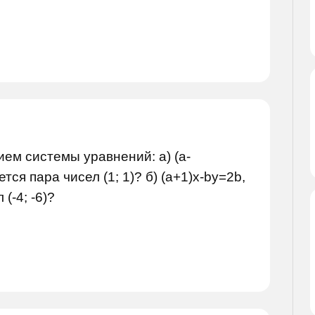
ием системы уравнений: а) (a-
тся пара чисел (1; 1)? б) (а+1)х-by=2b,
(-4; -6)?