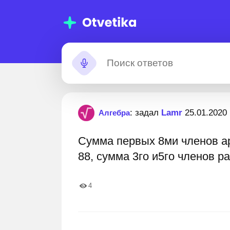
Помощь с
Застрял?
: задал
Lamr
25.01.2020
Алгебра
домашними
Сумма первых 8ми членов а
заданиями
11 000 000+ пошаговых ответов
Лучшие эксперты г
88, сумма 3го и5го членов р
4