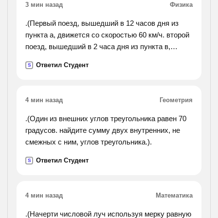
3 мин назад
Физика
.(Первый поезд, вышедший в 12 часов дня из
пункта а, движется со скоростью 60 км/ч. второй
поезд, вышедший в 2 часа дня из пункта в,
движется со скоростью 40 км/ч навстречу
Ответил Студент
S
первому поезду. в котором часу они встретятся,
если расстояние
ав равно 420км.).
4 мин назад
Геометрия
.(Один из внешних углов треугольника равен 70
градусов. найдите сумму двух внутренних, не
смежных с ним, углов треугольника.).
Ответил Студент
S
4 мин назад
Математика
.(Начерти числовой луч используя мерку равную