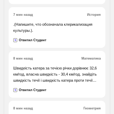
7 мин назад
История
.(Напишите, что обозначала клерикализация
культуры.).
Ответил Студент
S
8 мин назад
Математика
Швидеість катера за течією річки дорівнює 32,6
км/год, власна швидкість - 30,4 км/год. знайдіть
швидкість течії і швидкість катера проти течії
річки
Ответил Студент
S
8 мин назад
Геометрия