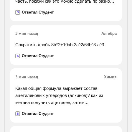
часть, покажи как это можно сделать по разному.
сколько квадратных дециметровраскрашено?
Ответил Студент
S
чему равна площадь нераскрашенной части?).
3 мин назад
Алгебра
Сократить дробь 8b^2+10ab-3a^2/64b^3-a^3
Ответил Студент
S
3 мин назад
Химия
Какая общая формула выражает состав
ацетиленовых углеродов (алкинов)? как из
метана получить ацетилен, затем
винилацетилен, а из последнего хлоропрен?
Ответил Студент
S