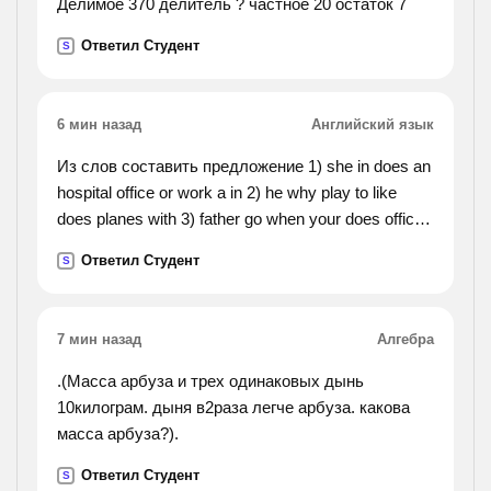
Делимое 370 делитель ? частное 20 остаток 7
Ответил Студент
S
6 мин назад
Английский язык
Из слов составить предложение 1) she in does an
hospital office or work a in 2) he why play to like
does planes with 3) father go when your does office
to his !
Ответил Студент
S
7 мин назад
Алгебра
.(Масса арбуза и трех одинаковых дынь
10килограм. дыня в2раза легче арбуза. какова
масса арбуза?).
Ответил Студент
S