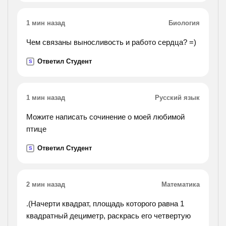
должен
получиться: v(co2) = 22,4; n(co2) = 1 моль. как
1 мин назад
Биология
получить не знаю..).
Чем связаны выносливость и работо сердца? =)
Ответил Студент
S
1 мин назад
Русский язык
Можите написать сочинение о моей любимой
птице
Ответил Студент
S
2 мин назад
Математика
.(Начерти квадрат, площадь которого равна 1
квадратный дециметр, раскрась его четвертую