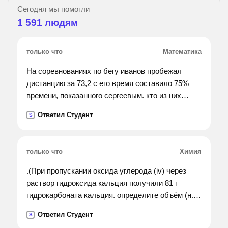
Сегодня мы помогли
1 591
людям
только что
Математика
На соревнованиях по бегу иванов пробежал
дистанцию за 73,2 с его время составило 75%
времени, показанного сергеевым. кто из них
быстрее преодолел дистанцию? какой результат
Ответил Студент
S
показал сергеев
только что
Химия
.(При пропускании оксида углерода (iv) через
раствор гидроксида кальция получили 81 г
гидрокарбоната кальция. определите объём (н.
у) и количество вещества оксида углерода (iv),
Ответил Студент
S
который был пропущен через раствор. ответ