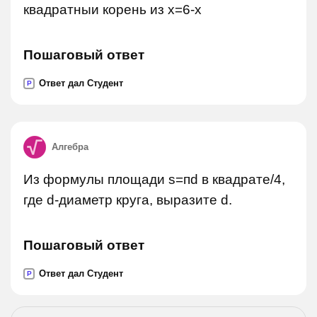
квадратныи корень из x=6-х
Пошаговый ответ
Ответ дал Студент
P
Алгебра
Из формулы площади s=пd в квадрате/4,
где d-диаметр круга, выразите d.
Пошаговый ответ
Ответ дал Студент
P