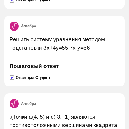
Ответ дал Студент
P
Алгебра
Решить систему уравнения методом
подстановки 3x+4y=55 7x-y=56
Пошаговый ответ
Ответ дал Студент
P
Алгебра
.(Точки a(4; 5) и c(-3; -1) являются
противоположными вершинами квадрата